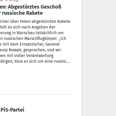
ik
»
Krieg
en: Abgestürztes Geschoß
 russische Rakete
einer über Polen abgestürzten Rakete
elt es sich nach Angaben der
erung in Warschau tatsächlich um
n russischen Marschflugkörper. „Ich
 mit dem Einsatzleiter, General
eusz Nowak, gesprochen, und wir
en mit voller Verantwortung
ätigen, dass es sich um eine russische
01-Rakete handelt“, sagte
verteidigungsminister Cezary
czyk am Donnerstagabend dem
iosender Rmf.fm.
PiS-Partei