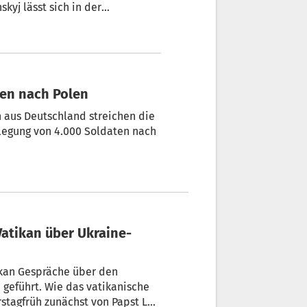
kyj lässt sich in der
vertreten. Co-Gastgeber auf
 Dafür reisen mehrere
ter Bundeskanzler Christian
ten nach Polen
aus Deutschland streichen die
legung von 4.000 Soldaten nach
Vatikan über Ukraine-
ikan Gespräche über den
 geführt. Wie das vatikanische
rstagfrüh zunächst von Papst Leo