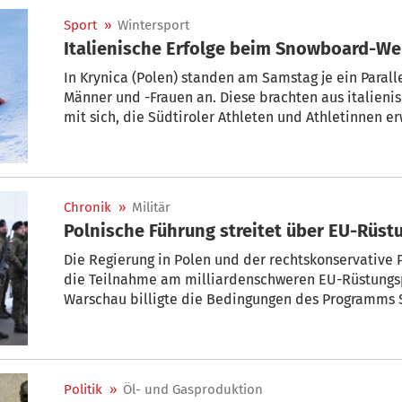
Sport
»
Wintersport
Italienische Erfolge beim Snowboard-We
In Krynica (Polen) standen am Samstag je ein Paral
Männer und -Frauen an. Diese brachten aus italienis
mit sich, die Südtiroler Athleten und Athletinnen e
rabenschwarzen Tag.
Chronik
»
Militär
Polnische Führung streitet über EU-Rüst
Die Regierung in Polen und der rechtskonservative 
die Teilnahme am milliardenschweren EU-Rüstungs
Warschau billigte die Bedingungen des Programms Se
150 Milliarden Euro günstiger Kredite für Rüstung zur
Politik
»
Öl- und Gasproduktion