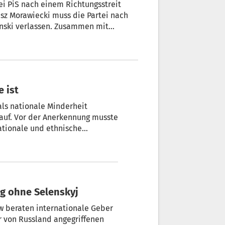
ei PiS nach einem Richtungsstreit
sz Morawiecki muss die Partei nach
nski verlassen. Zusammen mit
ete. Ob er eine eigene Partei
mächtigen Partei, die Polen von 2015
EU führte?
e ist
als nationale Minderheit
musste
ationale und ethnische
estens 100 Jahre im Land
denn auf die 5.000 bis 6.000
n Bürgerkriegsflüchtlingen, die
g ohne Selenskyj
w beraten internationale Geber
 von Russland angegriffenen