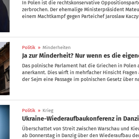
In Polen ist die rechtskonservative Oppositionspart
zerbrochen. Der ehemalige Ministerpräsident Mateu
einem Machtkampf gegen Parteichef Jaroslaw Kaczy
Morawiecki gehen nach dessen Angaben 40 Abgeordn
gründen will, ließ er offen. Was ist los in der einst 
bis 2023 regierte und in einen Dauerclinch mit der 
Politik
»
Minderheiten
Ja zur Minderheit? Nur wenn es die eigen
Das polnische Parlament hat die Griechen in Polen 
anerkannt. Dies wirft in mehrfacher Hinsicht Fragen auf. Vor der Anerkennung 
der Sejm eine Passage im polnischen Gesetz über n
Minderheiten ändern, wonach eine Minderheit mind
präsent sein muss, um anerkannt werden zu können, 
Griechen trifft dies nicht zu: Sie sind Nachfahren vo
1949/50 in Polen Zuflucht gefunden hatten.
Politik
»
Krieg
Ukraine-Wiederaufbaukonferenz in Danzi
Überschattet von Streit zwischen Warschau und Kie
ab Donnerstag in Danzig über den Wiederaufbau der