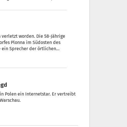
end folgte eine Begegnung mit
stlichen Außenbeauftragten,
h verletzt worden. Die 58-Jährige
orfes Plonna im Südosten des
 ein Sprecher der örtlichen
 der Frau. Rettungskräfte hätten
wundeten Frau feststellen
agd
 Polen ein Internetstar. Er vertreibt
 Warschau.