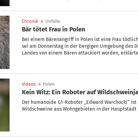
XIV. in Privataudienz empfangen worden. Anschließ
Kardinalstaatssekretär Pietro Parolin und dem päp
Erzbischof Paul Richard Gallagher.
Chronik
»
Unfälle
Bär tötet Frau in Polen
Bei einem Bärenangriff in Polen ist eine Frau tödlic
sei am Donnerstag in der bergigen Umgebung des D
Landes von einem Bären attackiert worden, erklärte
Feuerwehr unter Berufung auf den Notruf des Sohnes
nach ihrer Ankunft nur noch den Tod der schwer ver
können.
Videos
»
Polen
Kein Witz: Ein Roboter auf Wildschweinj
Der humanoide G1-Roboter „Edward Warchocki“ ist in
Wildschweine aus Wohngebieten in der Hauptstadt