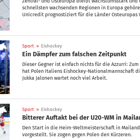
Zentral- und Osteuropa bleibt wachstumsstark und 
schnellsten wachsenden Regionen in Europa gehören
Unicredit prognostiziert für die Länder Osteuropas 
Prozent – angeführt von Polen, dem das stärkste Wa
Sport
»
Eishockey
Ein Dämpfer zum falschen Zeitpunkt
Dieser Gegner ist einfach nichts für die Azzurri: Z
hat Polen Italiens Eishockey-Nationalmannschaft di
Jukka Jalonen wartet noch viel Arbeit.
Sport
»
Eishockey
Bitterer Auftakt bei der U20-WM in Mail
Den Start in die Heim-Weltmeisterschaft in Mailand 
vorgestellt. Sie zogen gegen Polen den Kürzeren.