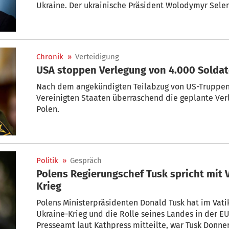
Ukraine. Der ukrainische Präsident Wolodymyr Selens
Ostseestadt von Regierungschefin Julia Swyrydenko 
polnischer Seite ist Ministerpräsident Donald Tusk.
europäische Staats- und Regierungschefs an, darun
Stocker (ÖVP).
Chronik
»
Verteidigung
USA stoppen Verlegung von 4.000 Solda
Nach dem angekündigten Teilabzug von US-Truppen 
Vereinigten Staaten überraschend die geplante Ver
Polen.
Politik
»
Gespräch
Polens Regierungschef Tusk spricht mit 
Krieg
Polens Ministerpräsidenten Donald Tusk hat im Vat
Ukraine-Krieg und die Rolle seines Landes in der EU
Presseamt laut Kathpress mitteilte, war Tusk Donne