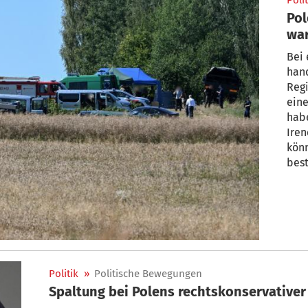
Polit
Pol
war
Bei 
hand
Regi
eine
habe
Iren
könn
best
Ch-1
Vize
Tom
Rad
Politik
»
Politische Bewegungen
Spaltung bei Polens rechtskonservativer 