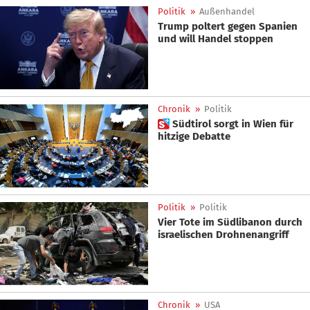
Politik
»
Außenhandel
Trump poltert gegen Spanien
und will Handel stoppen
Chronik
»
Politik
 Südtirol sorgt in Wien für
hitzige Debatte
Politik
»
Politik
Vier Tote im Südlibanon durch
israelischen Drohnenangriff
Chronik
»
USA