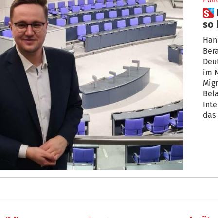
Polit
 Politik-Berater aus Nals: Nur
so 
Flü
Hann
Ber
Deu
im N
Migr
Bel
Inte
das 
dem
vere
eine