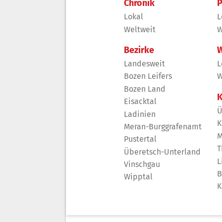
Chronik
P
Lokal
L
Weltweit
W
Bezirke
W
Landesweit
L
Bozen Leifers
W
Bozen Land
K
Eisacktal
Ü
Ladinien
K
Meran-Burggrafenamt
M
Pustertal
T
Überetsch-Unterland
L
Vinschgau
B
Wipptal
K