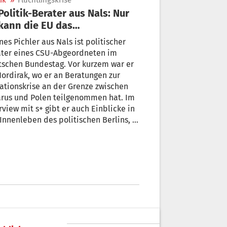
ik
»
Flüchtlingskrise
kann die EU das
chtlingsproblem lösen
es Pichler aus Nals ist politischer
ater eines CSU-Abgeordneten im
tschen Bundestag. Vor kurzem war er
ordirak, wo er an Beratungen zur
ationskrise an der Grenze zwischen
arus und Polen teilgenommen hat. Im
rview mit s+ gibt er auch Einblicke in
Innenleben des politischen Berlins, in
 gerade eine neue Regierung
idigt wurde und sich die CDU/CSU in
r ungewohnten Rolle wiederfindet. +
Von David Hofer