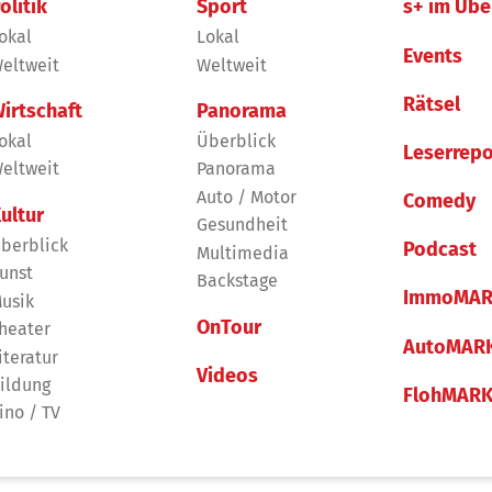
olitik
Sport
s+ im Übe
okal
Lokal
Events
eltweit
Weltweit
Rätsel
irtschaft
Panorama
okal
Überblick
Leserrepo
eltweit
Panorama
Auto / Motor
Comedy
ultur
Gesundheit
berblick
Podcast
Multimedia
unst
Backstage
ImmoMAR
usik
OnTour
heater
AutoMAR
iteratur
Videos
ildung
FlohMAR
ino / TV