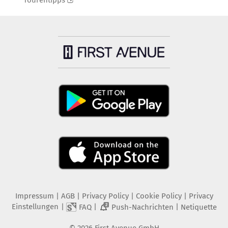
Tourentipps
Impressum
|
AGB
|
Privacy Policy
|
Cookie Policy
|
Privacy
Einstellungen
|
|
|
FAQ
Push-Nachrichten
Netiquette
2
©
2026
First Avenue GmbH