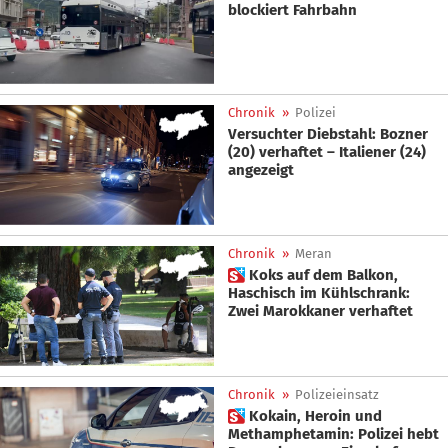
blockiert Fahrbahn
Chronik
»
Polizei
Versuchter Diebstahl: Bozner
(20) verhaftet – Italiener (24)
angezeigt
Chronik
»
Meran
 Koks auf dem Balkon,
Haschisch im Kühlschrank:
Zwei Marokkaner verhaftet
Chronik
»
Polizeieinsatz
 Kokain, Heroin und
Methamphetamin: Polizei hebt