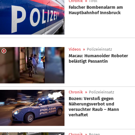
Chronik
»
Tirol
Falscher Bombenalarm am
Hauptbahnhof Innsbruck
Videos
»
Polizeieinsatz
Macau: Humanoider Roboter
belästigt Passantin
Chronik
»
Polizeieinsatz
Bozen: Verstoß gegen
Näherungsverbot und
versuchter Raub – Mann
verhaftet
Chronik
»
Bozen