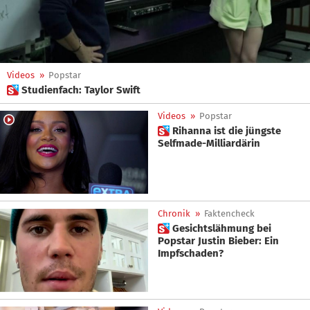
Videos
»
Popstar
 Studienfach: Taylor Swift
Videos
»
Popstar
 Rihanna ist die jüngste
Selfmade-Milliardärin
Chronik
»
Faktencheck
 Gesichtslähmung bei
Popstar Justin Bieber: Ein
Impfschaden?