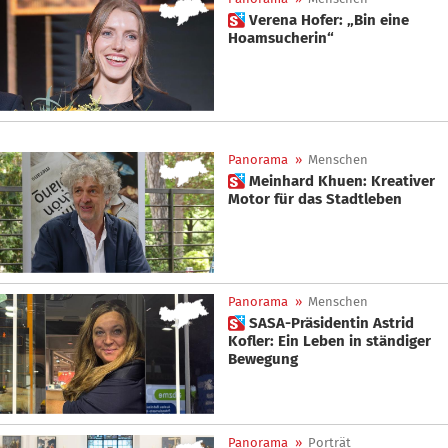
 Verena Hofer: „Bin eine
Hoamsucherin“
Panorama
»
Menschen
 Meinhard Khuen: Kreativer
Motor für das Stadtleben
Panorama
»
Menschen
 SASA-Präsidentin Astrid
Kofler: Ein Leben in ständiger
Bewegung
Panorama
»
Porträt