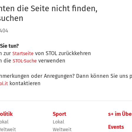
ten die Seite nicht finden,
 suchen
 404
Sie tun?
n zur
von STOL zurückkehren
Startseite
n die
verwenden
STOL-Suche
nmerkungen oder Anregungen? Dann können Sie uns p
kontaktieren
l.it
olitik
Sport
s+ im Übe
okal
Lokal
Events
eltweit
Weltweit