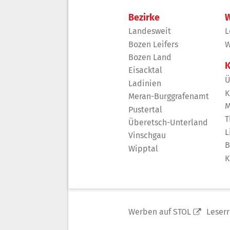
Bezirke
W
Landesweit
L
Bozen Leifers
W
Bozen Land
K
Eisacktal
Ü
Ladinien
K
Meran-Burggrafenamt
M
Pustertal
T
Überetsch-Unterland
L
Vinschgau
B
Wipptal
K
Werben auf STOL
Leser