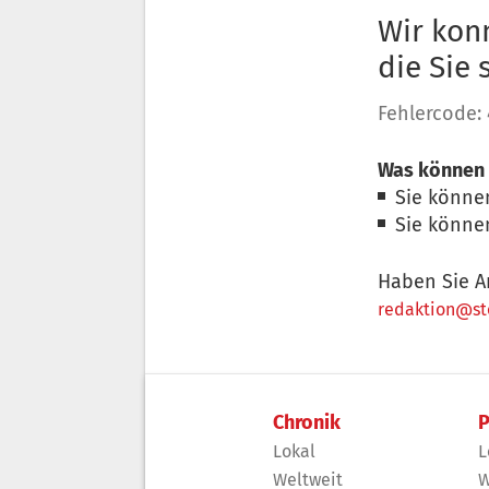
Wir konn
die Sie
Fehlercode:
Was können 
Sie könne
Sie könne
Haben Sie A
redaktion@sto
Chronik
P
Lokal
L
Weltweit
W