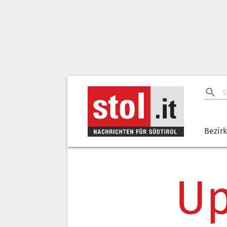
Bezir
Up