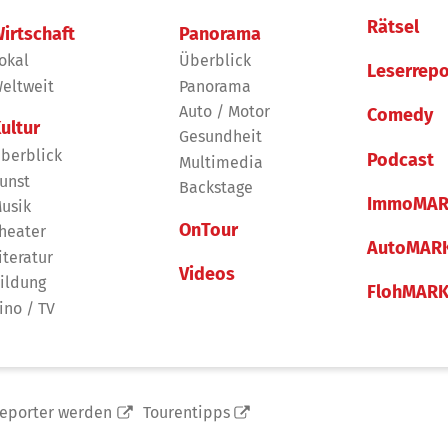
Rätsel
irtschaft
Panorama
okal
Überblick
Leserrepo
eltweit
Panorama
Auto / Motor
Comedy
ultur
Gesundheit
berblick
Podcast
Multimedia
unst
Backstage
ImmoMAR
usik
OnTour
heater
AutoMAR
iteratur
Videos
ildung
FlohMAR
ino / TV
reporter werden
Tourentipps