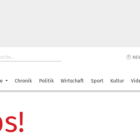
🕙 NE
ke
Chronik
Politik
Wirtschaft
Sport
Kultur
Vid
s!