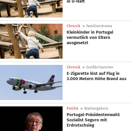
in U-Haft
Chronik
»
Familiendrama
Kleinkinder in Portugal
vermutlich von Eltern
ausgesetzt
Chronik
»
Großbritannien
E-Zigarette löst auf Flug in
3.000 Metern Höhe Brand aus
Politik
»
Wahlergebnis
Portugal-Präsidentenwahl:
Sozialist Seguro mit
Erdrutschsieg