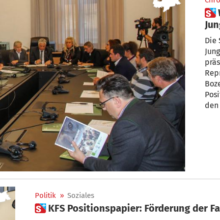
Chro
 Wegen Großraubwild:
Jun
Zuk
Die 
Jun
prä
Repr
Boz
Pos
den
Politik
»
Soziales
 KFS Positionspapier: Förderung der F