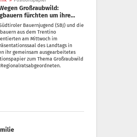
nik
»
Positionspapier
gbauern fürchten um ihre
unft
Südtiroler Bauernjugend (SBJ) und die
gbauern aus dem Trentino
sentierten am Mittwoch im
äsentationssaal des Landtags in
en ihr gemeinsam ausgearbeitetes
itionspapier zum Thema Großraubwild
 Regionalratsabgeordneten.
amilie