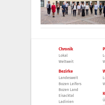
Chronik
P
Lokal
L
Weltweit
W
Bezirke
W
Landesweit
L
Bozen Leifers
W
Bozen Land
K
Eisacktal
Ü
Ladinien