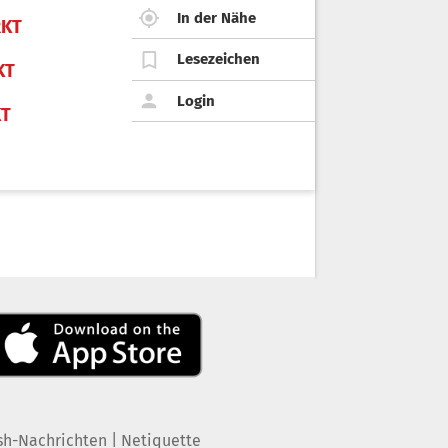
In der Nähe
KT
Lesezeichen
KT
Login
KT
|
sh-Nachrichten
Netiquette