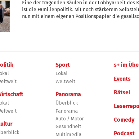
Eine der tragenden Säulen in der Lobbyarbeit des 
ist die Familienpolitik. Mit noch stärkerem Selbstei
nun mit einem eigenen Positionspapier die gesellsc
Verantwortungsträger dazu auf, die Rahmenbedingun
Grundeinstellung zur Familie nach außen zu tragen 
olitik
Sport
s+ im Übe
okal
Lokal
Events
eltweit
Weltweit
Rätsel
irtschaft
Panorama
okal
Überblick
Leserrepo
eltweit
Panorama
Auto / Motor
Comedy
ultur
Gesundheit
berblick
Podcast
Multimedia