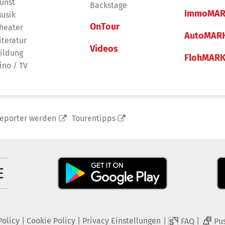
unst
Backstage
ImmoMAR
usik
OnTour
heater
AutoMAR
iteratur
Videos
ildung
FlohMAR
ino / TV
reporter werden
Tourentipps
Policy
|
Cookie Policy
|
Privacy Einstellungen
|
|
FAQ
Pu
2