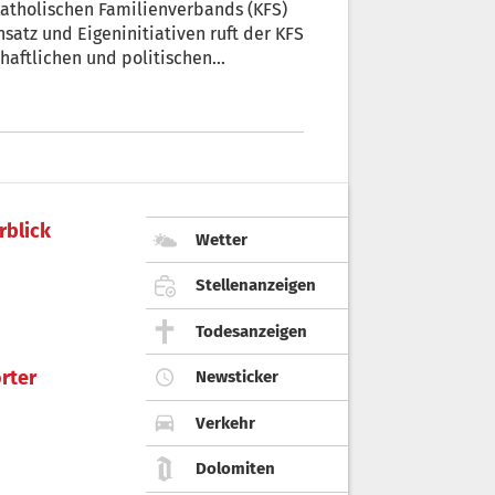
Katholischen Familienverbands (KFS)
nsatz und Eigeninitiativen ruft der KFS
haftlichen und politischen
gen zu schaffen, um die positive
und konkret zu unterstützen.
rblick
Wetter
Stellenanzeigen
Todesanzeigen
rter
Newsticker
Verkehr
Dolomiten