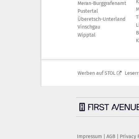
K
Meran-Burggrafenamt
M
Pustertal
T
Überetsch-Unterland
L
Vinschgau
B
Wipptal
K
Werben auf STOL
Leser
Impressum
|
AGB
|
Privacy 