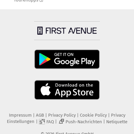
Tourentipps
Impressum
|
AGB
|
Privacy Policy
|
Cookie Policy
|
Privacy
Einstellungen
|
|
|
FAQ
Push-Nachrichten
Netiquette
2
©
2026
First Avenue GmbH