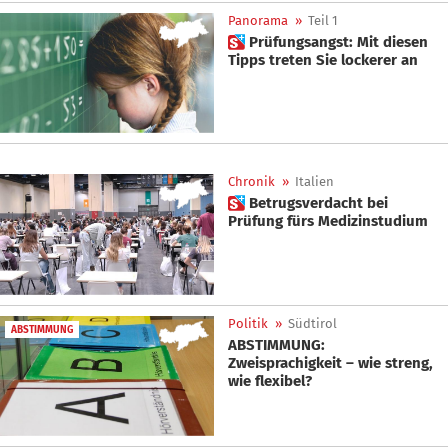
Panorama
»
Teil 1
 Prüfungsangst: Mit diesen
Tipps treten Sie lockerer an
Chronik
»
Italien
 Betrugsverdacht bei
Prüfung fürs Medizinstudium
Politik
»
Südtirol
ABSTIMMUNG
ABSTIMMUNG:
Zweisprachigkeit – wie streng,
wie flexibel?