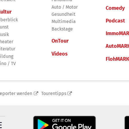
Auto / Motor
Comedy
ultur
Gesundheit
berblick
Podcast
Multimedia
unst
Backstage
ImmoMAR
usik
OnTour
heater
AutoMAR
iteratur
Videos
ildung
FlohMAR
ino / TV
reporter werden
Tourentipps