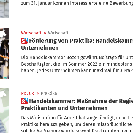
zum 31. Januar können Interessierte eine Bewerbun
Wirtschaft
»
Wirtschaft
 Förderung von Praktika: Handelskammer vergibt Beiträge an
Unternehmen
Die Handelskammer Bozen gewährt Beiträge für Unt
Beschäftigten, die im Sommer 2022 ein mindestens
haben. Jedes Unternehmen kann maximal für 3 Prak
120.000 Euro an Fördermitteln zur Verfügung. Die Be
November 2022 eingereicht werden.
Politik
»
Praktika
 Handelskammer: Maßnahme der Regierung benachteiligt
Praktikanten und Unternehmen
Das Ministerium für Arbeit hat angekündigt, neue Le
Praktika herauszugeben, um deren missbräuchliche
solche Maßnahme würde sowohl Praktikanten benach