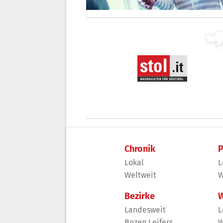
Chronik
P
Lokal
L
Weltweit
W
Bezirke
W
Landesweit
L
Bozen Leifers
W