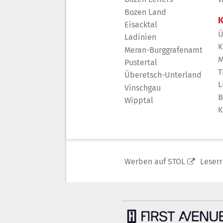
Bozen Land
K
Eisacktal
Ü
Ladinien
K
Meran-Burggrafenamt
M
Pustertal
T
Überetsch-Unterland
L
Vinschgau
B
Wipptal
K
Werben auf STOL
Leser