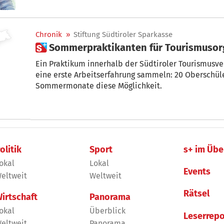
zum Knüpfen von Kontakten hätten, als auch Unter
Kontakt zu potenziellen Arbeitnehmern verwehrt we
Handelskammer Bozen.
Chronik
»
Stiftung Südtiroler Sparkasse
 Sommerpraktikanten für Tourismuso
Ein Praktikum innerhalb der Südtiroler Tourismusv
eine erste Arbeitserfahrung sammeln: 20 Oberschü
Sommermonate diese Möglichkeit.
olitik
Sport
s+ im Übe
okal
Lokal
Events
eltweit
Weltweit
Rätsel
irtschaft
Panorama
okal
Überblick
Leserrepo
eltweit
Panorama