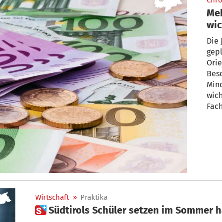
Chro
Meh
wic
Die 
gep
Orie
Bes
Mind
wich
Fac
Wirtschaft
»
Praktika
 Südtirols Schüler setzen im Sommer h