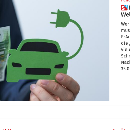
Pan
 Ein E-Auto unter 35.000 Euro:
Wel
ko
Wer 
muss
E-Au
die 
viel
Schm
Nach
35.0
Chin
mit 