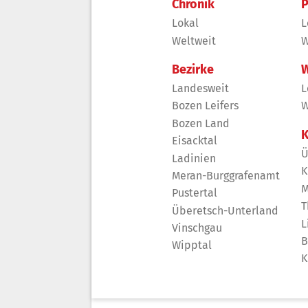
Chronik
P
Lokal
L
Weltweit
W
Bezirke
W
Landesweit
L
Bozen Leifers
W
Bozen Land
K
Eisacktal
Ü
Ladinien
K
Meran-Burggrafenamt
M
Pustertal
T
Überetsch-Unterland
L
Vinschgau
B
Wipptal
K