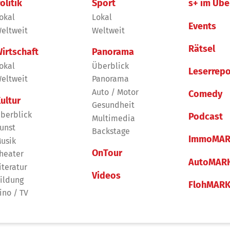
olitik
Sport
s+ im Übe
okal
Lokal
Events
eltweit
Weltweit
Rätsel
irtschaft
Panorama
okal
Überblick
Leserrepo
eltweit
Panorama
Auto / Motor
Comedy
ultur
Gesundheit
berblick
Podcast
Multimedia
unst
Backstage
ImmoMAR
usik
OnTour
heater
AutoMAR
iteratur
Videos
ildung
FlohMAR
ino / TV