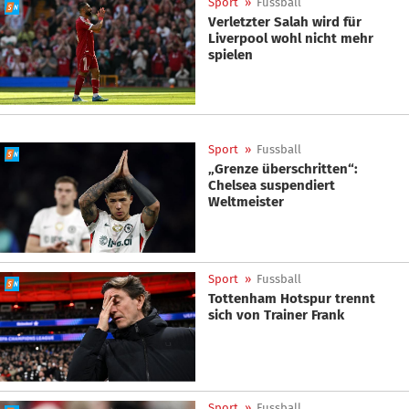
Sport
»
Fussball
Verletzter Salah wird für
Liverpool wohl nicht mehr
spielen
Sport
»
Fussball
„Grenze überschritten“:
Chelsea suspendiert
Weltmeister
Sport
»
Fussball
Tottenham Hotspur trennt
sich von Trainer Frank
Sport
»
Fussball