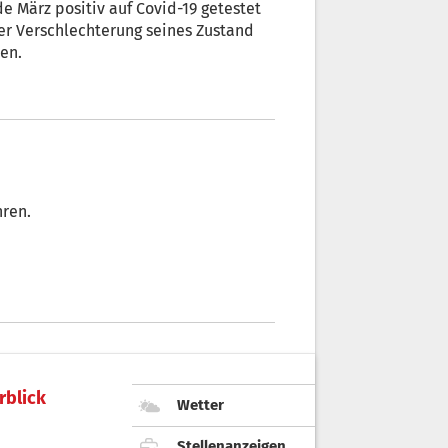
e März positiv auf Covid-19 getestet
ner Verschlechterung seines Zustand
den.
hren.
rblick
Wetter
Stellenanzeigen