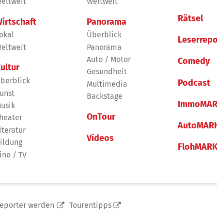
eltweit
Weltweit
Rätsel
irtschaft
Panorama
okal
Überblick
Leserrepo
eltweit
Panorama
Auto / Motor
Comedy
ultur
Gesundheit
berblick
Podcast
Multimedia
unst
Backstage
ImmoMAR
usik
OnTour
heater
AutoMAR
iteratur
Videos
ildung
FlohMAR
ino / TV
reporter werden
Tourentipps