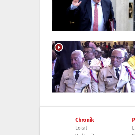
Chronik
P
Lokal
L