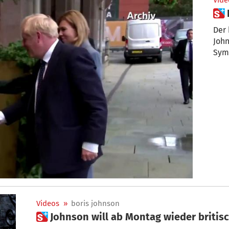
Vide
Der 
John
Sym
Videos
»
boris johnson
 Johnson will ab Montag wieder briti