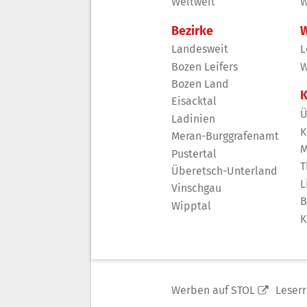
Weltweit
W
Bezirke
W
Landesweit
L
Bozen Leifers
W
Bozen Land
K
Eisacktal
Ü
Ladinien
K
Meran-Burggrafenamt
M
Pustertal
T
Überetsch-Unterland
L
Vinschgau
B
Wipptal
K
Werben auf STOL
Leser