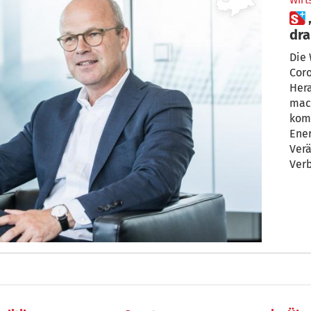
Wirt
 „Die Printmedien stehen vor
dr
Her
Die 
Coro
Hera
mac
komm
Energie
Ver
Verb
bei 
Mera