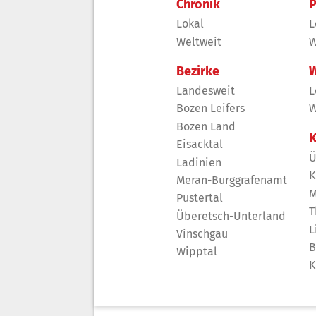
Chronik
P
Lokal
L
Weltweit
W
Bezirke
W
Landesweit
L
Bozen Leifers
W
Bozen Land
K
Eisacktal
Ü
Ladinien
K
Meran-Burggrafenamt
M
Pustertal
T
Überetsch-Unterland
L
Vinschgau
B
Wipptal
K