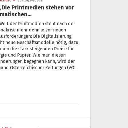
schaft
»
Verlagswesen
amatischen
ausforderungen“
Welt der Printmedien steht nach der
nakrise mehr denn je vor neuen
usforderungen: Die Digitalisierung
ht neue Geschäftsmodelle nötig, dazu
en die stark steigenden Preise für
 und Papier. Wie man diesen
änderungen begegnen kann, wird der
and Österreichischer Zeitungen (VÖZ)
einer Klausurtagung im Hotel „Therme
n“ erörtern.