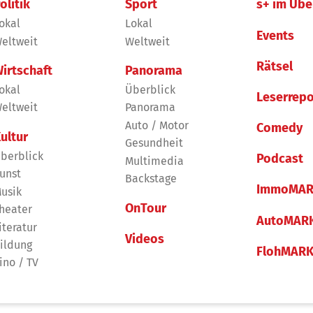
olitik
Sport
s+ im Übe
okal
Lokal
Events
eltweit
Weltweit
Rätsel
irtschaft
Panorama
okal
Überblick
Leserrepo
eltweit
Panorama
Auto / Motor
Comedy
ultur
Gesundheit
berblick
Podcast
Multimedia
unst
Backstage
ImmoMAR
usik
OnTour
heater
AutoMAR
iteratur
Videos
ildung
FlohMAR
ino / TV