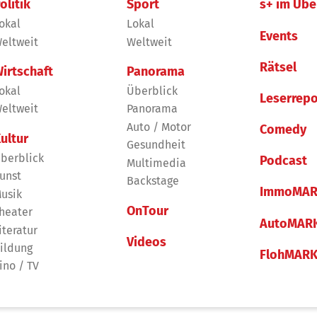
olitik
Sport
s+ im Übe
okal
Lokal
Events
eltweit
Weltweit
Rätsel
irtschaft
Panorama
okal
Überblick
Leserrepo
eltweit
Panorama
Auto / Motor
Comedy
ultur
Gesundheit
berblick
Podcast
Multimedia
unst
Backstage
ImmoMAR
usik
OnTour
heater
AutoMAR
iteratur
Videos
ildung
FlohMAR
ino / TV