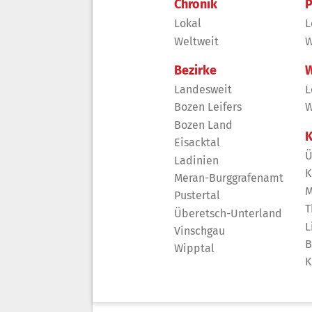
Chronik
P
Lokal
L
Weltweit
W
Bezirke
W
Landesweit
L
Bozen Leifers
W
Bozen Land
K
Eisacktal
Ü
Ladinien
K
Meran-Burggrafenamt
M
Pustertal
T
Überetsch-Unterland
L
Vinschgau
B
Wipptal
K