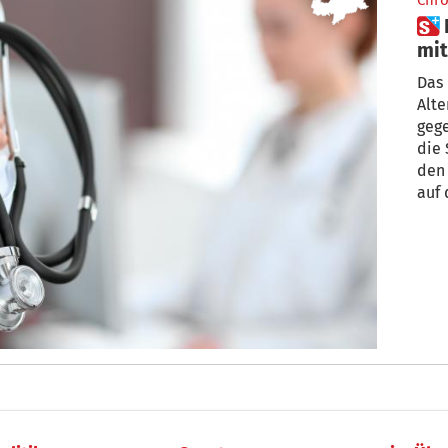
Chro
 Nicht geimpft? Was passiert
mit
Das 
Alte
gege
die 
den