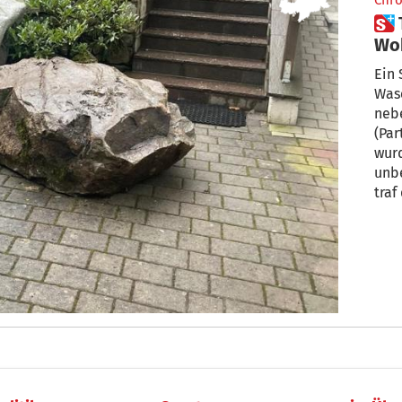
Chro
 Töll: Stein donnert knapp an
Wo
Ein 
Was
nebe
(Par
wurd
unbe
traf