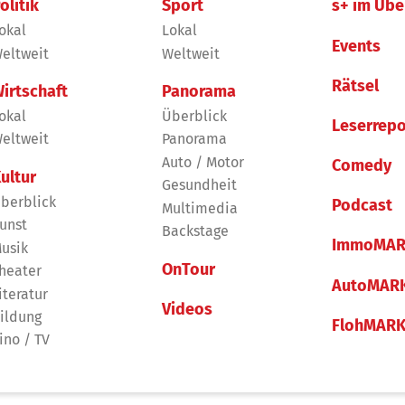
olitik
Sport
s+ im Übe
okal
Lokal
Events
eltweit
Weltweit
Rätsel
irtschaft
Panorama
okal
Überblick
Leserrepo
eltweit
Panorama
Auto / Motor
Comedy
ultur
Gesundheit
berblick
Podcast
Multimedia
unst
Backstage
ImmoMAR
usik
OnTour
heater
AutoMAR
iteratur
Videos
ildung
FlohMAR
ino / TV