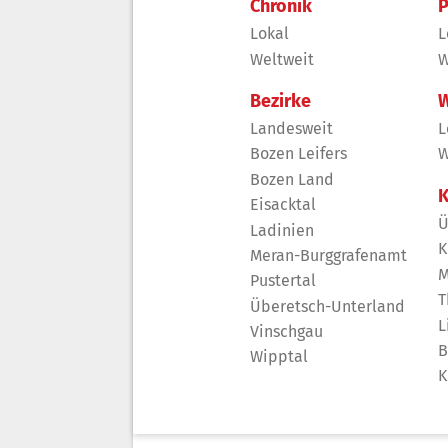
Chronik
P
Lokal
L
Weltweit
W
Bezirke
W
Landesweit
L
Bozen Leifers
W
Bozen Land
K
Eisacktal
Ü
Ladinien
K
Meran-Burggrafenamt
M
Pustertal
T
Überetsch-Unterland
L
Vinschgau
B
Wipptal
K