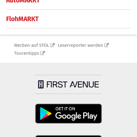
AutoMARKT
FlohMARKT
Werben auf STOL
Leserreporter werden
Tourentipps