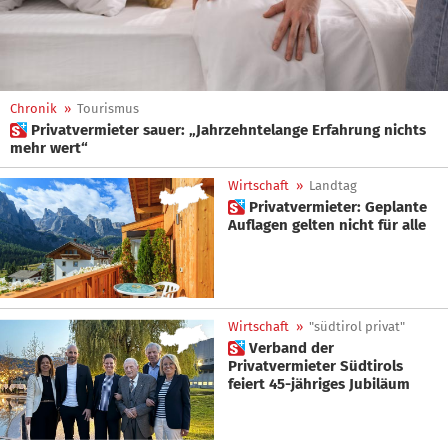
Chronik
»
Tourismus
 Privatvermieter sauer: „Jahrzehntelange Erfahrung nichts
mehr wert“
Wirtschaft
»
Landtag
 Privatvermieter: Geplante
Auflagen gelten nicht für alle
Wirtschaft
»
"südtirol privat"
 Verband der
Privatvermieter Südtirols
feiert 45-jähriges Jubiläum