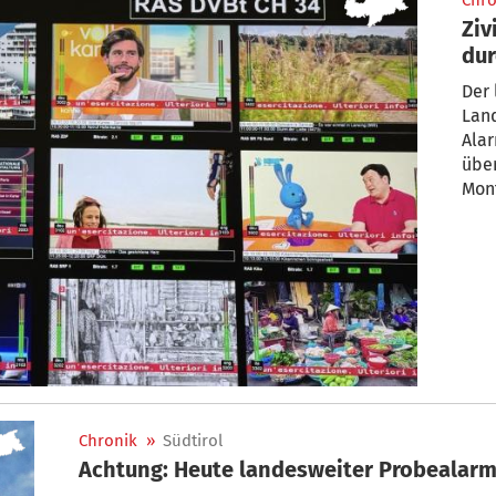
Chro
Ziv
dur
Der landesweite Zivilschutztest des
Land
Alar
übe
Mont
Chronik
»
Südtirol
Achtung: Heute landesweiter Probealar