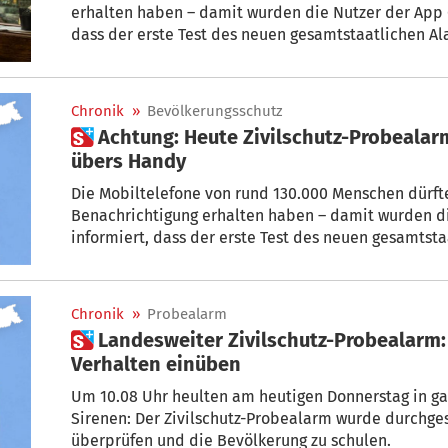
erhalten haben – damit wurden die Nutzer der App
dass der erste Test des neuen gesamtstaatlichen Al
durchgeführt wird. Hat es bei Ihnen funktioniert?
Chronik
»
Bevölkerungsschutz
 Achtung: Heute Zivilschutz-Probealarm in ganz Südtirol – auch
übers Handy
Die Mobiltelefone von rund 130.000 Menschen dürft
Benachrichtigung erhalten haben – damit wurden 
informiert, dass der erste Test des neuen gesamtst
durchgeführt wird. Alle anderen haben die Sirenen 
Chronik
»
Probealarm
 Landesweiter Zivilschutz-Probealarm: Signale kennen,
Verhalten einüben
Um 10.08 Uhr heulten am heutigen Donnerstag in ga
Sirenen: Der Zivilschutz-Probealarm wurde durchges
überprüfen und die Bevölkerung zu schulen.