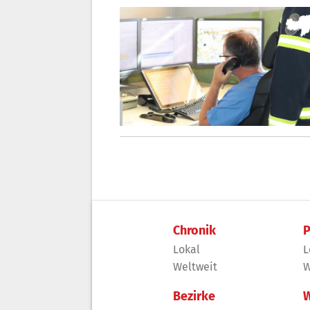
Chronik
P
Lokal
L
Weltweit
W
Bezirke
W