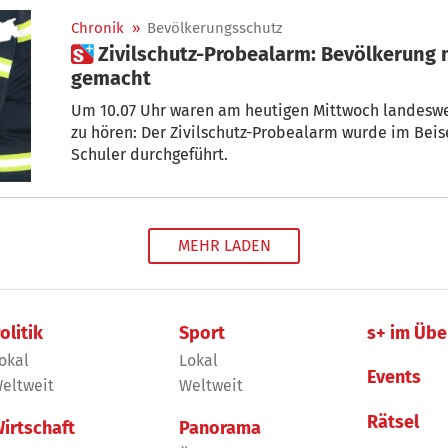
Chronik
»
Bevölkerungsschutz
 Zivilschutz-Probealarm: Bevölkerung mit Sirenensignal vertraut
gemacht
Um 10.07 Uhr waren am heutigen Mittwoch landeswei
zu hören: Der Zivilschutz-Probealarm wurde im Bei
Schuler durchgeführt.
MEHR LADEN
olitik
Sport
s+ im Übe
okal
Lokal
Events
eltweit
Weltweit
Rätsel
irtschaft
Panorama