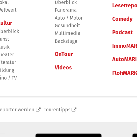
okal
Überblick
Leserrepo
eltweit
Panorama
Auto / Motor
Comedy
ultur
Gesundheit
berblick
Podcast
Multimedia
unst
Backstage
ImmoMAR
usik
OnTour
heater
AutoMAR
iteratur
Videos
ildung
FlohMAR
ino / TV
reporter werden
Tourentipps