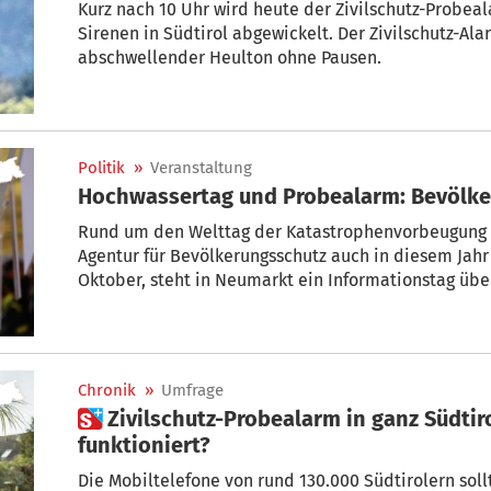
Kurz nach 10 Uhr wird heute der Zivilschutz-Probealarm mit Einbeziehung aller 570
Sirenen in Südtirol abgewickelt. Der Zivilschutz-Ala
abschwellender Heulton ohne Pausen.
Politik
»
Veranstaltung
Hochwassertag und Probealarm: Bevölke
Rund um den Welttag der Katastrophenvorbeugung a
Agentur für Bevölkerungsschutz auch in diesem Jahr
Oktober, steht in Neumarkt ein Informationstag üb
Programm, am Montag folgt der landesweite Zivilsc
Chronik
»
Umfrage
 Zivilschutz-Probealarm in ganz Südtirol – Hat es bei Ihnen
funktioniert?
Die Mobiltelefone von rund 130.000 Südtirolern sollten heute eine Ben