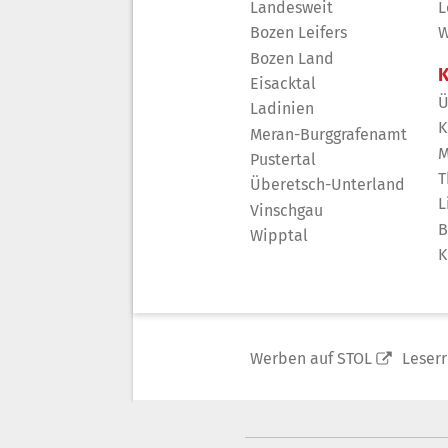
Landesweit
L
Bozen Leifers
W
Bozen Land
K
Eisacktal
Ü
Ladinien
K
Meran-Burggrafenamt
M
Pustertal
T
Überetsch-Unterland
L
Vinschgau
B
Wipptal
K
Werben auf STOL
Leser