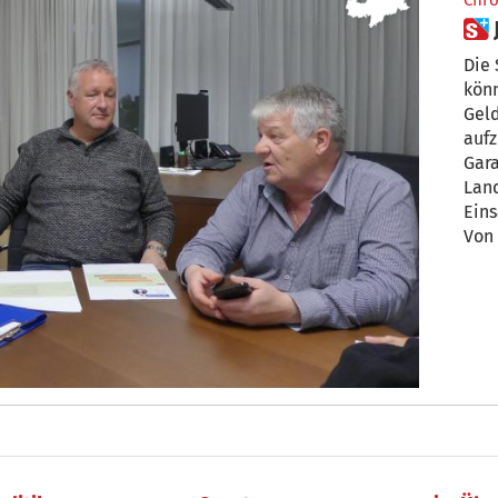
Chro
Die 
könn
Geld
auf
Gara
Land
Eins
Von