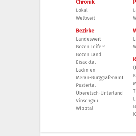
Chronik
P
Lokal
L
Weltweit
W
Bezirke
W
Landesweit
L
Bozen Leifers
W
Bozen Land
K
Eisacktal
Ü
Ladinien
K
Meran-Burggrafenamt
M
Pustertal
T
Überetsch-Unterland
L
Vinschgau
B
Wipptal
K