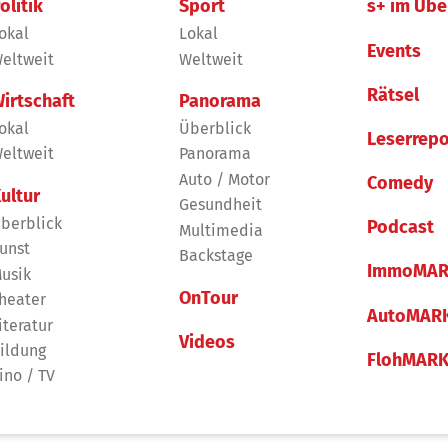
olitik
Sport
s+ im Übe
okal
Lokal
Events
eltweit
Weltweit
Rätsel
irtschaft
Panorama
okal
Überblick
Leserrepo
eltweit
Panorama
Auto / Motor
Comedy
ultur
Gesundheit
berblick
Podcast
Multimedia
unst
Backstage
ImmoMAR
usik
OnTour
heater
AutoMAR
iteratur
Videos
ildung
FlohMAR
ino / TV