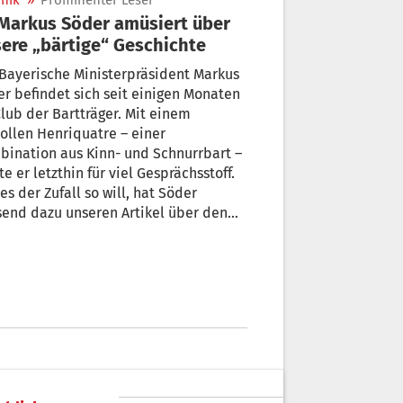
nik
»
Prominenter Leser
ere „bärtige“ Geschichte
Bayerische Ministerpräsident Markus
r befindet sich seit einigen Monaten
lub der Bartträger. Mit einem
vollen Henriquatre – einer
on aus Kinn- und Schnurrbart –
letzthin für viel Gesprächsstoff.
es der Zufall so will, hat Söder
u unseren Artikel über den
Welttag des Bartes zu Augen bekommen.