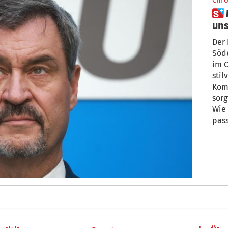
Chro
 Markus Söder amüsiert über
uns
Der 
Söde
im C
stil
Kombinati
sorgte er 
Wie 
passend daz