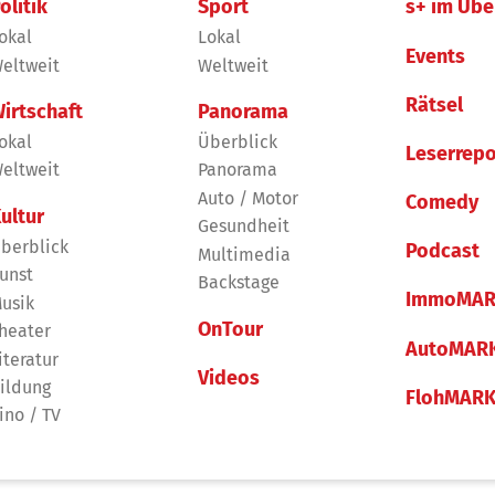
olitik
Sport
s+ im Übe
okal
Lokal
Events
eltweit
Weltweit
Rätsel
irtschaft
Panorama
okal
Überblick
Leserrepo
eltweit
Panorama
Auto / Motor
Comedy
ultur
Gesundheit
berblick
Podcast
Multimedia
unst
Backstage
ImmoMAR
usik
OnTour
heater
AutoMAR
iteratur
Videos
ildung
FlohMAR
ino / TV