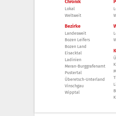
Chronik
P
Lokal
L
Weltweit
W
Bezirke
W
Landesweit
L
Bozen Leifers
W
Bozen Land
K
Eisacktal
Ü
Ladinien
K
Meran-Burggrafenamt
M
Pustertal
T
Überetsch-Unterland
L
Vinschgau
B
Wipptal
K