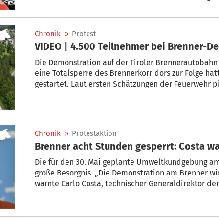
Migrationspolitik durch die italienische Hauptstadt 
Futuro Nazionale (Nationale Zukunft) des Ex-Armeeg
Vannacci zu ihrem ersten Parteitag.
Chronik
»
Protest
VIDEO | 4.500 Teilnehmer bei Brenner-D
Die Demonstration auf der Tiroler Brennerautobahn 
eine Totalsperre des Brennerkorridors zur Folge ha
gestartet. Laut ersten Schätzungen der Feuerwehr p
auf die Autobahn, wo sie von den Bürgermeistern d
Der Initiator des Protests, der Grieser Bürgermeiste
„historischen Moment.“
Chronik
»
Protestaktion
Brenner acht Stunden gesperrt: Costa wa
Die für den 30. Mai geplante Umweltkundgebung am 
große Besorgnis. „Die Demonstration am Brenner wir
warnte Carlo Costa, technischer Generaldirektor de
Wirtschaft in Trient.