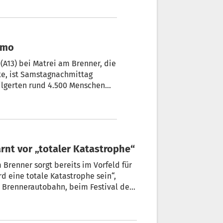
zogen, traf sich die neue Partei
enerals und Politikers Roberto
emo
(A13) bei Matrei am Brenner, die
tte, ist Samstagnachmittag
ilgerten rund 4.500 Menschen
es Wipptales begrüßt wurden.
r Karl Mühlsteiger, ortete einen
rnt vor „totaler Katastrophe“
Brenner sorgt bereits im Vorfeld für
d eine totale Katastrophe sein“,
r Brennerautobahn, beim Festival der