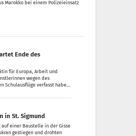
aus Marokko bei einem Polizeieinsatz
artet Ende des
tin für Europa, Arbeit und
Künstlerinnen wegen des
en Schulausflüge verfasst haben.
g der Löhne im Bildungsbereich
ritt zur Gehaltserhöhung im
 sich auch von den
alltag.
an in St. Sigmund
auf einer Baustelle in der Gisse
aukran gestiegen und drohten