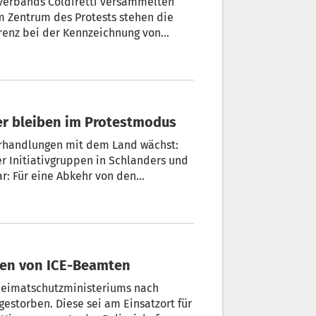
verbands Coldiretti versammelten
Im Zentrum des Protests stehen die
renz bei der Kennzeichnung von
ndwirtschaft. Aufnahmen: GNews
rer bleiben im Protestmodus
erhandlungen mit dem Land wächst:
er Initiativgruppen in Schlanders und
sen von ICE-Beamten
 Heimatschutzministeriums nach
storben. Diese sei am Einsatzort für