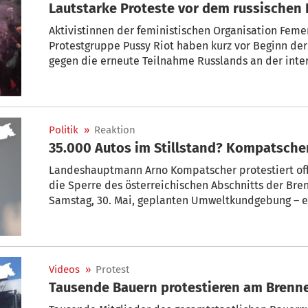
Lautstarke Proteste vor dem russischen 
Aktivistinnen der feministischen Organisation Feme
Protestgruppe Pussy Riot haben kurz vor Beginn der
gegen die erneute Teilnahme Russlands an der int
Kunstausstellung protestiert. Frauen mit entblößt
pinkfarbenen Sturmhauben machten am Mittwoch ih
Ausstellungsgebäude lautstark Luft und warfen ro
Politik
»
Reaktion
35.000 Autos im Stillstand? Kompatsche
Landeshauptmann Arno Kompatscher protestiert offi
die Sperre des österreichischen Abschnitts der Bre
Samstag, 30. Mai, geplanten Umweltkundgebung – 
starkem Verkehrsaufkommen („bollino nero"). Nach 
Stillstand von 11 bis 19 Uhr rund 35.000 Fahrzeuge b
Nebenstraßen ausweichen könnten, sondern nur au
Videos
»
Protest
Tausende Bauern protestieren am Brenn