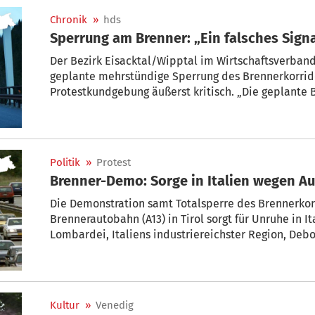
Chronik
»
hds
Sperrung am Brenner: „Ein falsches Sign
Der Bezirk Eisacktal/Wipptal im Wirtschaftsverband 
geplante mehrstündige Sperrung des Brennerkorrid
Protestkundgebung äußerst kritisch. „Die geplante
Tiroler Seite und möglicher angrenzender Verkehrsac
europäischen Verkehrswege – und dies ausgerechne
Reisetage des Jahres.“
Politik
»
Protest
Brenner-Demo: Sorge in Italien wegen A
Die Demonstration samt Totalsperre des Brennerkorr
Brennerautobahn (A13) in Tirol sorgt für Unruhe in I
Lombardei, Italiens industriereichster Region, Debo
die angekündigte Protestaktion. Die Aktion könne „
lombardische Wirtschaft verursachen“, hieß es in ei
Kultur
»
Venedig