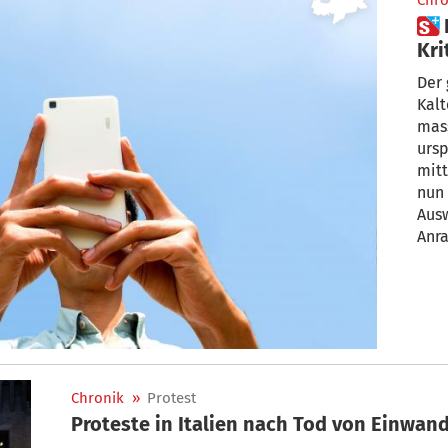
Chro
 Funkmast in Kaltern: Massive
Kri
Der 
Kalt
mas
ursp
mitt
nun 
Ausw
Anr
Info
Chronik
»
Protest
Proteste in Italien nach Tod von Einwan