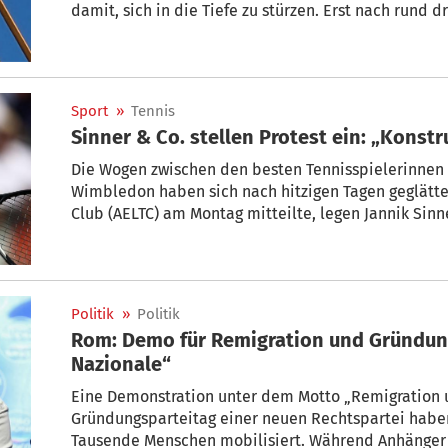
damit, sich in die Tiefe zu stürzen. Erst nach rund 
Sicherheitskräften, die Situation zu entschärfen.
Sport
»
Tennis
Sinner & Co. stellen Protest ein: „Konstr
Die Wogen zwischen den besten Tennisspielerinnen 
Wimbledon haben sich nach hitzigen Tagen geglättet
Club (AELTC) am Montag mitteilte, legen Jannik Sinne
Politik
»
Politik
Rom: Demo für Remigration und Gründung
Nazionale“
Eine Demonstration unter dem Motto „Remigration
Gründungsparteitag einer neuen Rechtspartei ha
Tausende Menschen mobilisiert. Während Anhänger 