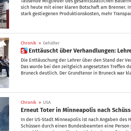
Tausende Mitglieder des gesamtstaatlichen Bauern
sich heute mit einer klaren Botschaft am Brenner. 
stark gestiegenen Produktionskosten, mehr Transpa
Lebensmitteln sowie der Schutz der heimischen La
Chronik
»
Gehälter
 Enttäuscht über Verhandlungen: Leh
Die Enttäuschung der Lehrer über den Stand der V
Das wurde bei den zeitgleich angesetzten Treffen d
Bruneck deutlich. Der Grundtenor in Bruneck war klar: Für eine Abkehr von den
Protestmaßnahmen gibt es derzeit keinen Anlass.
Chronik
»
USA
Erneut Toter in Minneapolis nach Schüs
In der US-Stadt Minneapolis ist nach Angaben des
Schüssen durch einen Bundesbeamten eine Person ge