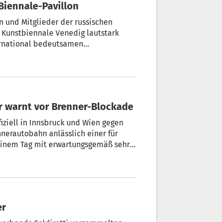
Biennale-Pavillon
n und Mitglieder der russischen
 Kunstbiennale Venedig lautstark
ernational bedeutsamen
en Brüsten und Demonstrierende mit
rem Ärger vor dem russischen
safarbene Rauchbomben.
r warnt vor Brenner-Blockade
ziell in Innsbruck und Wien gegen
nnerautobahn anlässlich einer für
einem Tag mit erwartungsgemäß sehr
inoffiziellen Schätzungen würde der
etreffen, die nicht einmal auf
f andere Alpenübergänge.
er