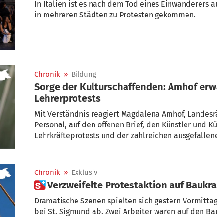
In Italien ist es nach dem Tod eines Einwanderers 
in mehreren Städten zu Protesten gekommen.
Chronik
»
Bildung
Sorge der Kulturschaffenden: Amhof erw
Lehrerprotests
Mit Verständnis reagiert Magdalena Amhof, Landesrä
Personal, auf den offenen Brief, den Künstler und 
Lehrkräfteprotests und der zahlreichen ausgefallen
Die Landesregierung habe in Bezug auf die Erhöhun
schnell reagiert und ihrerseits einen wichtigen Sch
Bildungsbereich getan. Nun, so Amhof, erwarte man
Chronik
»
Exklusiv
Initiativgruppen eine Rückkehr zum normalen Schul
 Verzweifelte Protestaktion auf Baukr
Dramatische Szenen spielten sich gestern Vormittag 
bei St. Sigmund ab. Zwei Arbeiter waren auf den B