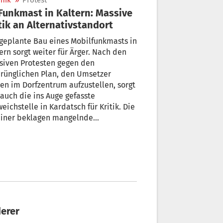
nik
»
Protest
tik an Alternativstandort
geplante Bau eines Mobilfunkmasts in
ern sorgt weiter für Ärger. Nach den
siven Protesten gegen den
rünglichen Plan, den Umsetzer
en im Dorfzentrum aufzustellen, sorgt
auch die ins Auge gefasste
eichstelle in Kardatsch für Kritik. Die
ainer beklagen mangelnde
rmation und fühlen sich übergangen.
derer