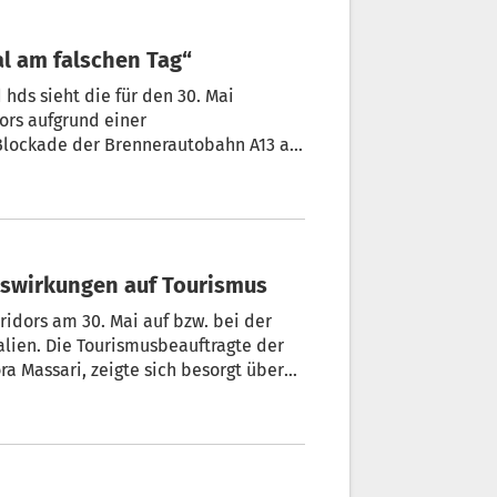
al am falschen Tag“
hds sieht die für den 30. Mai
ors aufgrund einer
 Blockade der Brennerautobahn A13 auf
hsen trifft einen der wichtigsten
t an einem der sensibelsten
uswirkungen auf Tourismus
idors am 30. Mai auf bzw. bei der
talien. Die Tourismusbeauftragte der
ra Massari, zeigte sich besorgt über
konkrete Schäden für die
ner Mitteilung.