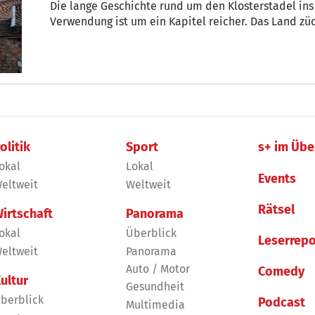
Die lange Geschichte rund um den Klosterstadel ins
Verwendung ist um ein Kapitel reicher. Das Land züc
olitik
Sport
s+ im Übe
okal
Lokal
Events
eltweit
Weltweit
Rätsel
irtschaft
Panorama
okal
Überblick
Leserrepo
eltweit
Panorama
Auto / Motor
Comedy
ultur
Gesundheit
berblick
Podcast
Multimedia