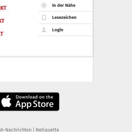
In der Nähe
KT
Lesezeichen
KT
Login
KT
|
sh-Nachrichten
Netiquette