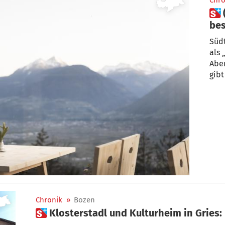
Chro
 (Fast) nirgendwo lebt es sich
Südt
als 
Aber
gibt
Chronik
»
Bozen
 Klosterstadl und Kulturheim in Gries