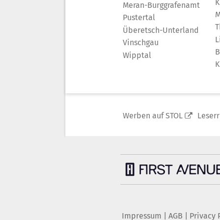
K
Meran-Burggrafenamt
M
Pustertal
T
Überetsch-Unterland
L
Vinschgau
B
Wipptal
K
Werben auf STOL
Leser
Impressum
|
AGB
|
Privacy 