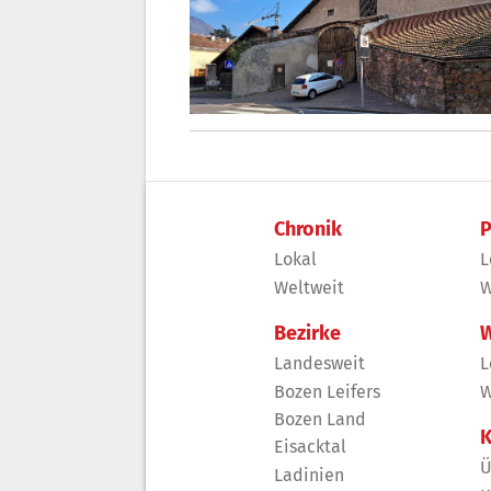
Chronik
P
Lokal
L
Weltweit
W
Bezirke
W
Landesweit
L
Bozen Leifers
W
Bozen Land
K
Eisacktal
Ü
Ladinien