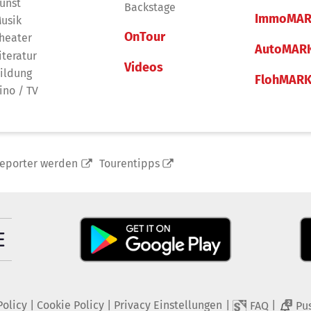
unst
Backstage
ImmoMAR
usik
OnTour
heater
AutoMAR
iteratur
Videos
ildung
FlohMAR
ino / TV
reporter werden
Tourentipps
Policy
|
Cookie Policy
|
Privacy Einstellungen
|
|
FAQ
Pu
2