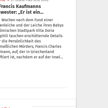
nik
»
Er tötete Frau und Kind
wester: „Er ist ein
istischer Psychopath“
i Wochen nach dem Fund einer
che und der Leiche ihres Babys
ömischen Stadtpark Villa Doria
hili tauchen erschütternde Details
 die Persönlichkeit des
aßlichen Mörders, Francis Charles
mann, auf, der in Griechenland
ftiert ist, nachdem er auf der Insel
athos festgenommen wurde.