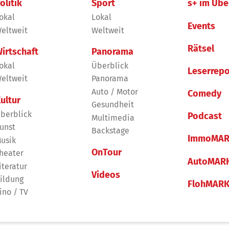
olitik
Sport
s+ im Übe
okal
Lokal
Events
eltweit
Weltweit
Rätsel
irtschaft
Panorama
okal
Überblick
Leserrepo
eltweit
Panorama
Auto / Motor
Comedy
ultur
Gesundheit
berblick
Podcast
Multimedia
unst
Backstage
ImmoMAR
usik
OnTour
heater
AutoMAR
iteratur
Videos
ildung
FlohMAR
ino / TV