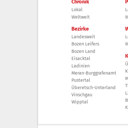
Chronik
P
Lokal
L
Weltweit
W
Bezirke
W
Landesweit
L
Bozen Leifers
W
Bozen Land
K
Eisacktal
Ü
Ladinien
K
Meran-Burggrafenamt
M
Pustertal
T
Überetsch-Unterland
L
Vinschgau
B
Wipptal
K