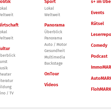
olitik
Sport
s+ im Übe
okal
Lokal
Events
eltweit
Weltweit
Rätsel
irtschaft
Panorama
okal
Überblick
Leserrepo
eltweit
Panorama
Auto / Motor
Comedy
ultur
Gesundheit
berblick
Podcast
Multimedia
unst
Backstage
ImmoMAR
usik
OnTour
heater
AutoMAR
iteratur
Videos
ildung
FlohMAR
ino / TV