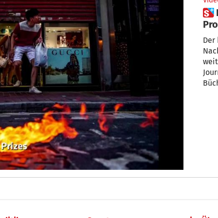
Vide
 Bilder von Hongkong-
Pro
gee
Der 
Nach
wei
Jour
Büc