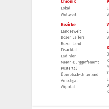
Chronik
P
Lokal
L
Weltweit
W
Bezirke
W
Landesweit
L
Bozen Leifers
W
Bozen Land
K
Eisacktal
Ü
Ladinien
K
Meran-Burggrafenamt
M
Pustertal
T
Überetsch-Unterland
L
Vinschgau
B
Wipptal
K