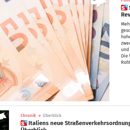
Polit
 Südtirols Wohnbau-
Rev
Meh
gesc
hohe
zweckent
und eine schlankere Wohnbauförderun
Die 
Chronik
»
Überblick
 Italiens neue Straßenverkehrsordnung: Die harten Strafen im
Überblick