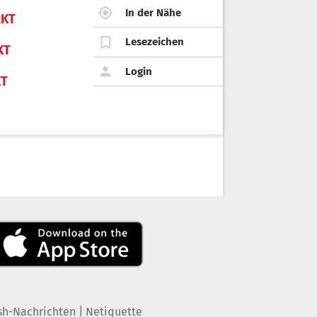
In der Nähe
KT
Lesezeichen
KT
Login
KT
|
sh-Nachrichten
Netiquette