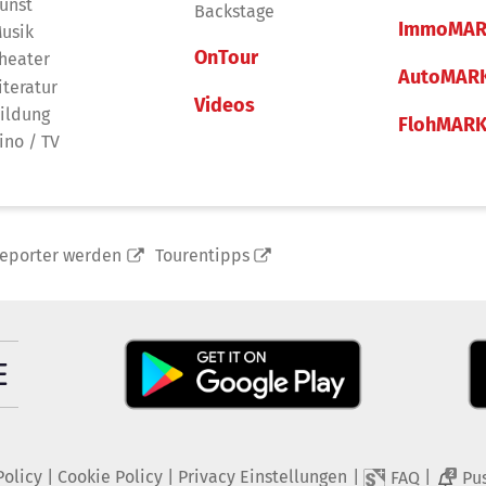
unst
Backstage
ImmoMAR
usik
OnTour
heater
AutoMAR
iteratur
Videos
ildung
FlohMAR
ino / TV
reporter werden
Tourentipps
Policy
|
Cookie Policy
|
Privacy Einstellungen
|
|
FAQ
Pu
2