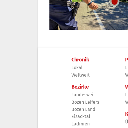
Chronik
P
Lokal
L
Weltweit
W
Bezirke
W
Landesweit
L
Bozen Leifers
W
Bozen Land
K
Eisacktal
Ü
Ladinien