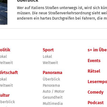
Wer auf Italiens Straßen unterwegs ist, wird sich kü
müssen. Die neue Straßenverkehrsordnung sieht wei
anderem ein hartes Durchgreifen bei Fahrern, die 
Alkohol- oder Drogeneinfluss unterwegs sind. Hier die beschlossenen Neuerungen
Strafen im Überblick.
olitik
Sport
s+ im Übe
okal
Lokal
Events
eltweit
Weltweit
Rätsel
irtschaft
Panorama
okal
Überblick
Leserrepo
eltweit
Panorama
Auto / Motor
Comedy
ultur
Gesundheit
berblick
Podcast
Multimedia