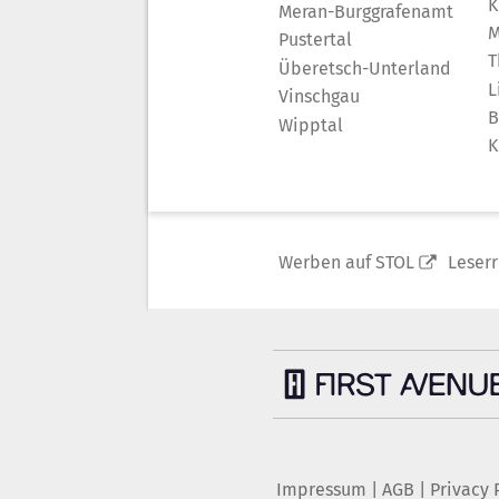
K
Meran-Burggrafenamt
M
Pustertal
T
Überetsch-Unterland
L
Vinschgau
B
Wipptal
K
Werben auf STOL
Leser
Impressum
|
AGB
|
Privacy 