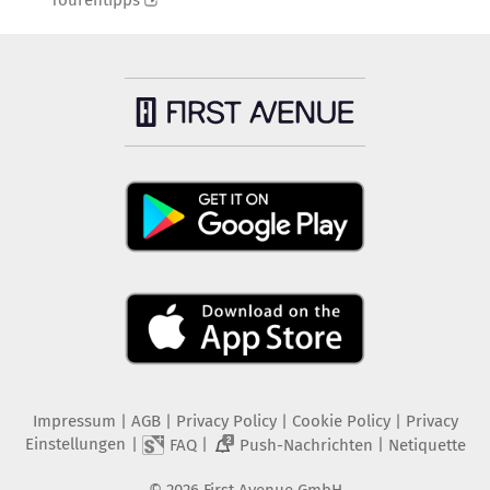
Tourentipps
Impressum
|
AGB
|
Privacy Policy
|
Cookie Policy
|
Privacy
Einstellungen
|
|
|
FAQ
Push-Nachrichten
Netiquette
2
©
2026
First Avenue GmbH