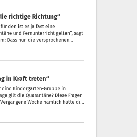
die richtige Richtung“
ür den ist es ja fast eine
täne und Fernunterricht gelten“, sagt
dem: Dass nun die versprochenen
 sei zu begrüßen. „Es geht in die
g in Kraft treten“
er eine Kindergarten-Gruppe in
age gilt die Quarantäne? Diese Fragen
. Vergangene Woche nämlich hatte die
t, der 2 Tage später wieder
n die Erleichterungen bei
 Kraft treten“, sagte
ienstag.