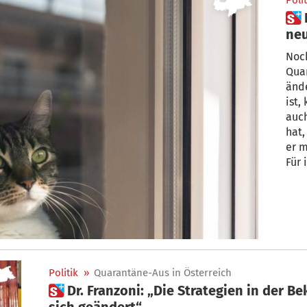
Polit
 Noch vor Weihnachten: Alles
neu
Noc
Qua
änd
ist,
auc
hat,
er m
Für 
Mask
Besc
müss
in I
Politik
»
Quarantäne-Aus in Österreich
 Dr. Franzoni: „Die Strategien in der Bekämpfung von Corona haben
sich geändert“