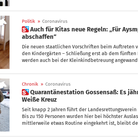
Politik
»
Coronavirus
 Auch für Kitas neue Regeln: „Für Aysmptomatische Quarantäne
abschaffen“
Die neuen staatlichen Vorschriften beim Auftreten von Corona-Infektionsfäll
den Kindergärten – Schließung erst ab dem fünften I
werden auch bei der Kleinkindbetreuung angewandt
Kinderhorten.
Chronik
»
Coronavirus
 Quarantänestation Gossensaß: Es jährt sich die Führung durch das
Weiße Kreuz
Seit knapp 2 Jahren führt der Landesrettungsverein
Bis zu 150 Personen wurden hier bei höchster Ausla
mittlerweile etwas Routine eingekehrt ist, bleibt de
Weißen Kreuzes ein außerordentlicher Einsatz.