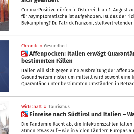
Corona-Positive dürfen in Österreich ab 1. August zur
für Asymptomatische ist aufgehoben. Ist das der ri
Bekämpfung? Dr. Patrick Franzoni, stellvertretender 
Sanitätsbetriebes, ordnet diese Richtungsentscheid
Chronik
»
Gesundheit
 Affenpocken: Italien erwägt Quarantäne und Impfung in
bestimmten Fällen
Italien will sich gegen eine Ausbreitung der Affen
Gesundheitsministerium mitteilt wird sowohl eine 
Quarantäne unter bestimmten Umständen in Betrac
Wirtschaft
»
Tourismus
 Einreise nach Südtirol und Italien – Wa
Die Pandemie flacht ab, die Infektionszahlen falle
atmen etwas auf – wie in vielen Ländern Europas auch in Italien und Südtirol. Aus