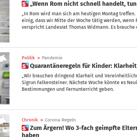
 „Wenn Rom nicht schnell handelt, tun
„In Rom wird man sich am heutigen Montag treffen. 
einig, dass wir Mitte der Woche tätig werden, wenn 
verspricht Landesrat Thomas Widmann. Es brauche
Regelungen, vor allem für asymptomatische Geimpft
Politik
»
Pandemie
 Quarantäneregeln für Kinder: Klarhei
„Wir brauchen dringend Klarheit und Vereinheitlich
Sigrun Falkensteiner. Nächste Woche könnte es Neu
Bestimmungen und Fernunterricht geben.
Chronik
»
Corona-Regeln
 Zum Ärgern! Wo 3-fach geimpfte Eltern einen schweren Nachteil
haben