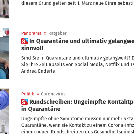
diesem Grund gelten seit 1. März neue Einreisebest
dementsprechend auch Südtirol.
Panorama
»
Ratgeber
 In Quarantäne und ultimativ gelangweilt? So nutzen Sie Ihre Zeit
sinnvoll
Sind Sie in Quarantäne und ultimativ gelangweilt? D
Sie Ihre Zeit abseits von Social Media, Netflix und 
Andrea Enderle
Politik
»
Coronavirus
 Rundschreiben: Ungeimpfte Kontaktpersonen nur mehr 5 Tage
in Quarantäne
Ungeimpfte ohne Symptome müssen nur mehr 5 statt
Quarantäne, wenn sie Kontakt zu einem Corona-Infiz
einem neuen Rundschreiben des Gesundheitsminist