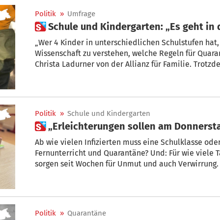
Politik
»
Umfrage
 Schule und Kindergarten: „Es geht in 
„Wer 4 Kinder in unterschiedlichen Schulstufen hat, f
Wissenschaft zu verstehen, welche Regeln für Quaran
Christa Ladurner von der Allianz für Familie. Trotz
Lockerungen für den Bildungsbereich endlich kämen,
richtige Richtung.“
Politik
»
Schule und Kindergarten
 „Erleichterungen sollen am Donnersta
Ab wie vielen Infizierten muss eine Schulklasse od
Fernunterricht und Quarantäne? Und: Für wie viele T
sorgen seit Wochen für Unmut und auch Verwirrung
Landesregierung einen Vorschlag aufs Tapet gebrach
zurückgenommen wurde. Ab diesem Donnerstag solle
Quarantäne und Fernunterricht aber „in jedem Fall in
Landeshauptmann Arno Kompatscher am heutigen D
Politik
»
Quarantäne