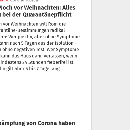
ik
»
Corona-Regeln
 bei der Quarantänepflicht
h vor Weihnachten will Rom die
rantäne-Bestimmungen radikal
ern: Wer positiv, aber ohne Symptome
 kann nach 5 Tagen aus der Isolation –
h ohne negativen Test. Wer Symptome
 kann das Haus dann verlassen, wenn
indestens 24 Stunden fieberfrei ist:
ihn gilt aber 5 bis 7 Tage lang
enpflicht. Eine Ausnahme sind
häftigte im Gesundheitswesen: Sie
en nach einem positiven Test 7 Tage
solation.