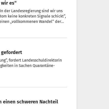
 wir es“
In der Landesregierung sind wir uns
Rom keine konkreten Signale schickt“,
 einen „vollkommenen Wandel“ der
e, sagt Widmann. + von Ulrike Huber
t gefordert
ung“, fordert Landesschuldirektorin
igkeiten in Sachen Quarantäne-