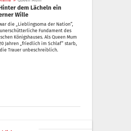
orama
»
Queen Mum
erner Wille
Lieblingsoma der Nation“,
 unerschütterliche Fundament des
chen Königshauses. Als Queen Mum
die Trauer unbeschreiblich.