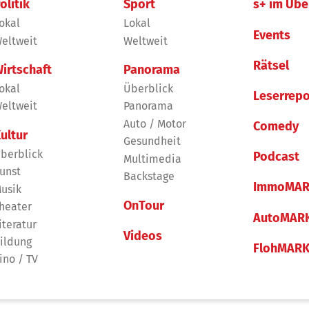
olitik
Sport
s+ im Übe
okal
Lokal
Events
eltweit
Weltweit
Rätsel
irtschaft
Panorama
okal
Überblick
Leserrepo
eltweit
Panorama
Auto / Motor
Comedy
ultur
Gesundheit
berblick
Podcast
Multimedia
unst
Backstage
ImmoMAR
usik
OnTour
heater
AutoMAR
iteratur
Videos
ildung
FlohMAR
ino / TV