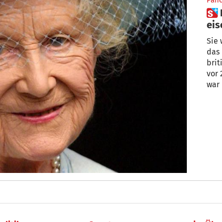
Pan
 Hinter dem Lächeln ein
eis
Sie war die „
das
britis
vor 20 Jahren „friedlich im Schlaf“ starb,
war 