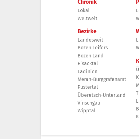
Chronik
P
Lokal
L
Weltweit
W
Bezirke
W
Landesweit
L
Bozen Leifers
W
Bozen Land
K
Eisacktal
Ü
Ladinien
K
Meran-Burggrafenamt
M
Pustertal
T
Überetsch-Unterland
L
Vinschgau
B
Wipptal
K