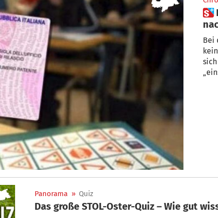
Chro
 Führerscheinprüfung: Mann
nac
ge
Bei 
kein
sich laut Anklage bei den Quizfra
„ein
Panorama
»
Quiz
Das große STOL-Oster-Quiz – Wie gut wis