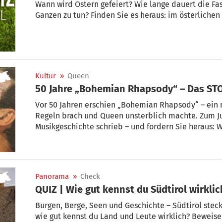
Wann wird Ostern gefeiert? Wie lange dauert die Fa
Ganzen zu tun? Finden Sie es heraus: im österlichen
Kultur
»
Queen
50 Jahre „Bohemian Rhapsody“ – Das ST
Vor 50 Jahren erschien „Bohemian Rhapsody“ – ein nahezu göttlicher Song, der alle
Regeln brach und Queen unsterblich machte. Zum Ju
Musikgeschichte schrieb – und fordern Sie heraus:
Rhapsody“ wirklich? Machen Sie mit beim großen Ju
heraus!
Panorama
»
Check
QUIZ | Wie gut kennst du Südtirol wirkli
Burgen, Berge, Seen und Geschichte – Südtirol stec
wie gut kennst du Land und Leute wirklich? Beweise