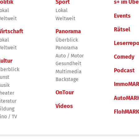
olitik
Sport
s+ im Übe
okal
Lokal
Events
eltweit
Weltweit
Rätsel
irtschaft
Panorama
okal
Überblick
Leserrepo
eltweit
Panorama
Auto / Motor
Comedy
ultur
Gesundheit
berblick
Podcast
Multimedia
unst
Backstage
ImmoMAR
usik
OnTour
heater
AutoMAR
iteratur
Videos
ildung
FlohMAR
ino / TV