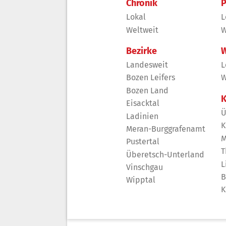
Chronik
P
Lokal
L
Weltweit
W
Bezirke
W
Landesweit
L
Bozen Leifers
W
Bozen Land
K
Eisacktal
Ü
Ladinien
K
Meran-Burggrafenamt
M
Pustertal
T
Überetsch-Unterland
L
Vinschgau
B
Wipptal
K