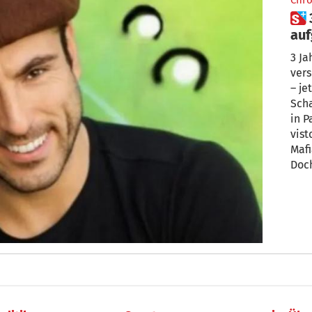
Chro
 3 Jahre vermisst, jetzt in Paris
auf
Ric
3 Ja
vers
– je
Scha
in P
vist
Mafi
Doch