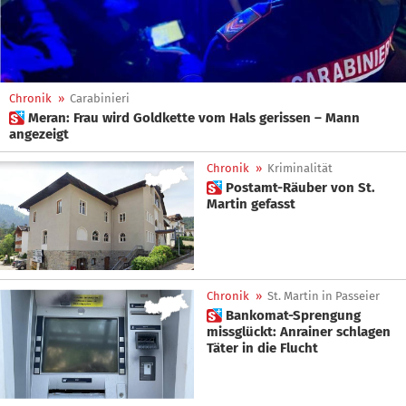
Chronik
»
Carabinieri
 Meran: Frau wird Goldkette vom Hals gerissen – Mann
angezeigt
Chronik
»
Kriminalität
 Postamt-Räuber von St.
Martin gefasst
Chronik
»
St. Martin in Passeier
 Bankomat-Sprengung
missglückt: Anrainer schlagen
Täter in die Flucht