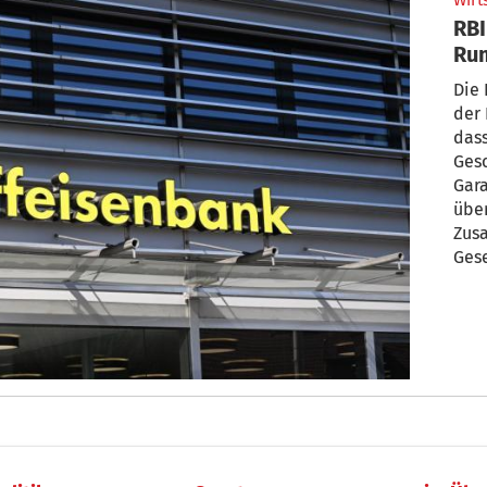
Wirt
RBI
Rum
Die 
der
dass
Ges
Gara
übe
Zus
Ges
Einh
kost
Durc
gem
vora
Rumä