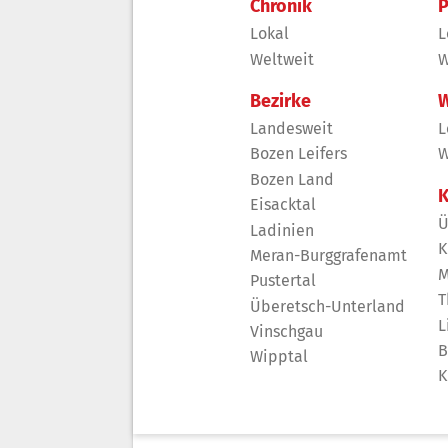
Chronik
P
Lokal
L
Weltweit
W
Bezirke
W
Landesweit
L
Bozen Leifers
W
Bozen Land
K
Eisacktal
Ü
Ladinien
K
Meran-Burggrafenamt
M
Pustertal
T
Überetsch-Unterland
L
Vinschgau
B
Wipptal
K