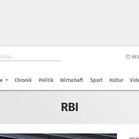
🕙 NE
ke
Chronik
Politik
Wirtschaft
Sport
Kultur
Vid
RBI