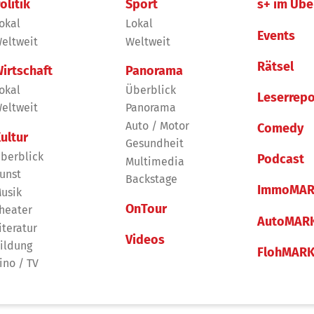
olitik
Sport
s+ im Übe
okal
Lokal
Events
eltweit
Weltweit
Rätsel
irtschaft
Panorama
okal
Überblick
Leserrepo
eltweit
Panorama
Auto / Motor
Comedy
ultur
Gesundheit
berblick
Podcast
Multimedia
unst
Backstage
ImmoMAR
usik
OnTour
heater
AutoMAR
iteratur
Videos
ildung
FlohMAR
ino / TV