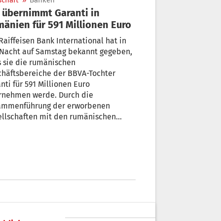
schaft
»
Banken
 übernimmt Garanti in
änien für 591 Millionen Euro
Raiffeisen Bank International hat in
 Nacht auf Samstag bekannt gegeben,
 sie die rumänischen
chäftsbereiche der BBVA-Tochter
nti für 591 Millionen Euro
rnehmen werde. Durch die
ammenführung der erworbenen
ellschaften mit den rumänischen
eiten der RBI sollen operative und
enseitige Synergien realisiert werden.
h die Akquisition werde Raffeisen
essen an der Bilanzsumme
ussichtlich zur drittgrößten Bank in
nien, so die RBI.