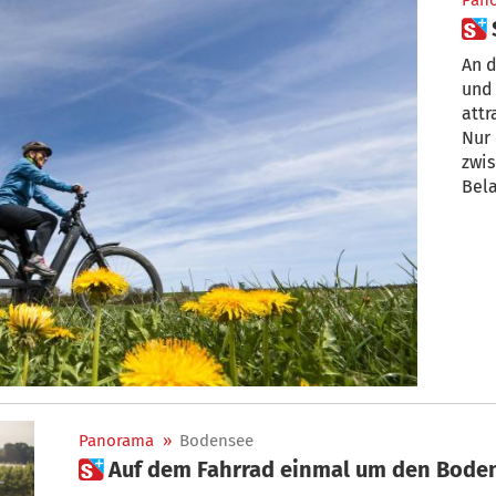
Pan
An d
und 
attr
Nur 
zwi
Bela
Panorama
»
Bodensee
 Auf dem Fahrrad einmal um den Bode