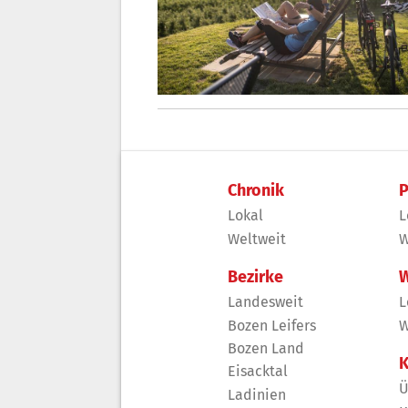
Chronik
P
Lokal
L
Weltweit
W
Bezirke
W
Landesweit
L
Bozen Leifers
W
Bozen Land
K
Eisacktal
Ü
Ladinien