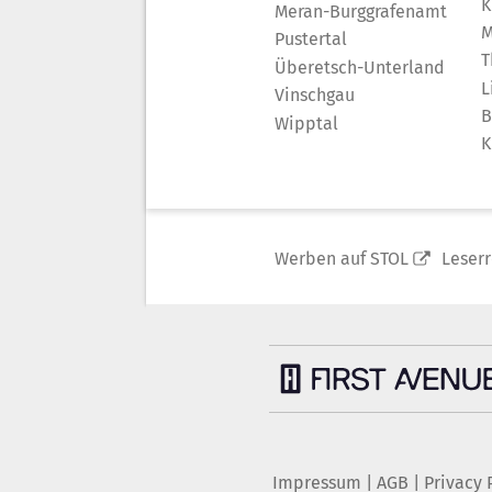
K
Meran-Burggrafenamt
M
Pustertal
T
Überetsch-Unterland
L
Vinschgau
B
Wipptal
K
Werben auf STOL
Leser
Impressum
|
AGB
|
Privacy 