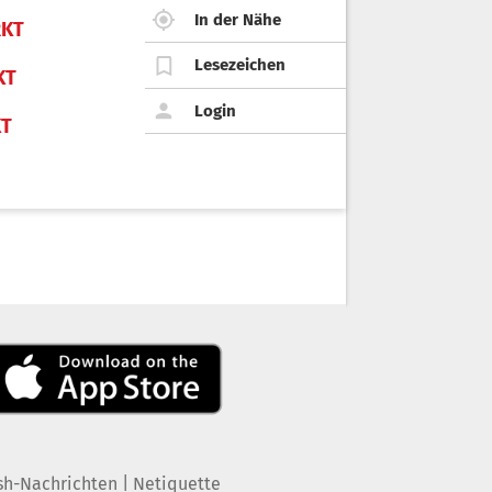
In der Nähe
KT
Lesezeichen
KT
Login
KT
|
sh-Nachrichten
Netiquette