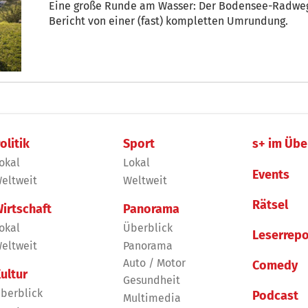
Eine große Runde am Wasser: Der Bodensee-Radweg f
Bericht von einer (fast) kompletten Umrundung.
olitik
Sport
s+ im Übe
okal
Lokal
Events
eltweit
Weltweit
Rätsel
irtschaft
Panorama
okal
Überblick
Leserrepo
eltweit
Panorama
Auto / Motor
Comedy
ultur
Gesundheit
berblick
Podcast
Multimedia