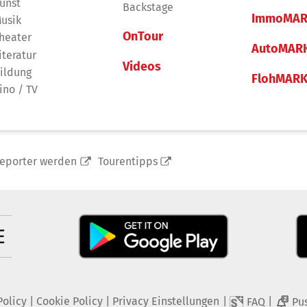
unst
Backstage
ImmoMAR
usik
OnTour
heater
AutoMAR
iteratur
Videos
ildung
FlohMAR
ino / TV
reporter werden
Tourentipps
Policy
|
Cookie Policy
|
Privacy Einstellungen
|
|
FAQ
Pu
2