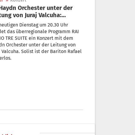
ur
»
Konzert
tung von Juraj Valcuha:
zert heute im TV
heutigen Dienstag um 20.30 Uhr
det das überregionale Programm RAI
IO TRE SUITE ein Konzert mit dem
n Orchester unter der Leitung von
j Valcuha. Solist ist der Bariton Rafael
erlos.