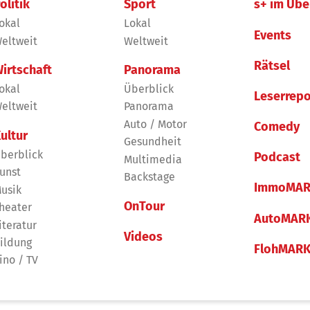
olitik
Sport
s+ im Übe
okal
Lokal
Events
eltweit
Weltweit
Rätsel
irtschaft
Panorama
okal
Überblick
Leserrepo
eltweit
Panorama
Auto / Motor
Comedy
ultur
Gesundheit
berblick
Podcast
Multimedia
unst
Backstage
ImmoMAR
usik
OnTour
heater
AutoMAR
iteratur
Videos
ildung
FlohMAR
ino / TV