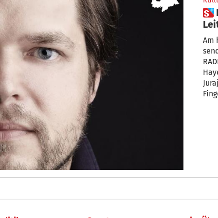
Kult
 Haydn Orchester unter der
Lei
Kon
Am 
sen
RAD
Hayd
Jura
Fing