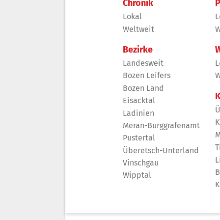
Chronik
P
Lokal
L
Weltweit
W
Bezirke
W
Landesweit
L
Bozen Leifers
W
Bozen Land
K
Eisacktal
Ü
Ladinien
K
Meran-Burggrafenamt
M
Pustertal
T
Überetsch-Unterland
L
Vinschgau
B
Wipptal
K