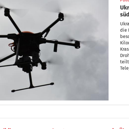
Polit
Ukr
süd
Ukra
die 
besc
Kilo
Kras
Droh
teil
Tele
hieß