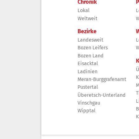
Chronik
P
Lokal
L
Weltweit
W
Bezirke
W
Landesweit
L
Bozen Leifers
W
Bozen Land
K
Eisacktal
Ü
Ladinien
K
Meran-Burggrafenamt
M
Pustertal
T
Überetsch-Unterland
L
Vinschgau
B
Wipptal
K