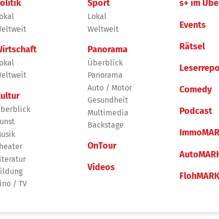
olitik
Sport
s+ im Übe
okal
Lokal
Events
eltweit
Weltweit
Rätsel
irtschaft
Panorama
okal
Überblick
Leserrepo
eltweit
Panorama
Auto / Motor
Comedy
ultur
Gesundheit
berblick
Podcast
Multimedia
unst
Backstage
ImmoMAR
usik
OnTour
heater
AutoMAR
iteratur
Videos
ildung
FlohMAR
ino / TV