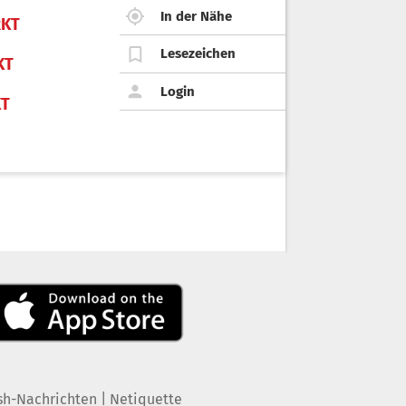
In der Nähe
KT
Lesezeichen
KT
Login
KT
|
sh-Nachrichten
Netiquette