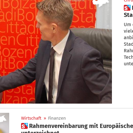
Chro
 Digitales Bozen: „Wollen die
Sta
Um 
viel
anbi
Sta
Rah
Tec
unte
Wirtschaft
»
Finanzen
 Rahmenvereinbarung mit Europäischer Investitionsbank
unterzeichnet