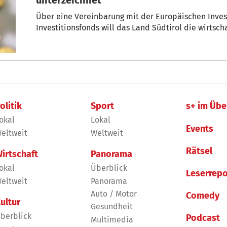
Über eine Vereinbarung mit der Europäischen Inve
Investitionsfonds will das Land Südtirol die wirtsc
olitik
Sport
s+ im Übe
okal
Lokal
Events
eltweit
Weltweit
Rätsel
irtschaft
Panorama
okal
Überblick
Leserrepo
eltweit
Panorama
Auto / Motor
Comedy
ultur
Gesundheit
berblick
Podcast
Multimedia