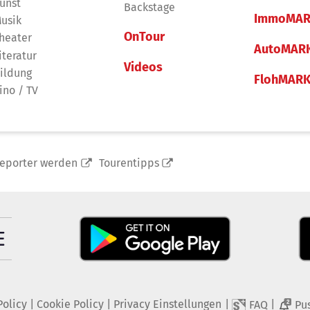
unst
Backstage
ImmoMAR
usik
OnTour
heater
AutoMAR
iteratur
Videos
ildung
FlohMAR
ino / TV
reporter werden
Tourentipps
Policy
|
Cookie Policy
|
Privacy Einstellungen
|
|
FAQ
Pu
2