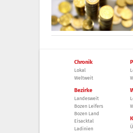
Chronik
P
Lokal
L
Weltweit
W
Bezirke
W
Landesweit
L
Bozen Leifers
W
Bozen Land
K
Eisacktal
Ü
Ladinien