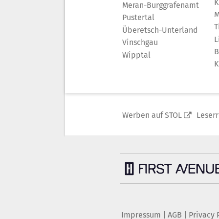
K
Meran-Burggrafenamt
M
Pustertal
T
Überetsch-Unterland
L
Vinschgau
B
Wipptal
K
Werben auf STOL
Leser
Impressum
|
AGB
|
Privacy 