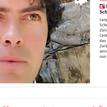
Kult
 Der „Fels“ von Leander
Sch
bes
Lang
Schw
Züri
Cent
das 
Zurü
sein
nun s
Raif
Skul
gear