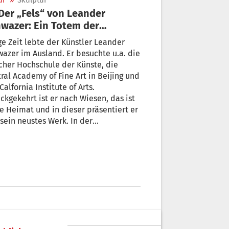
ur
»
Skulptur
wazer: Ein Totem der
onderen Art
e Zeit lebte der Künstler Leander
azer im Ausland. Er besuchte u.a. die
cher Hochschule der Künste, die
ral Academy of Fine Art in Beijing und
Calfornia Institute of Arts.
ckgekehrt ist er nach Wiesen, das ist
e Heimat und in dieser präsentiert er
ein neustes Werk. In der
feisenkasse Sterzing steht sie nun, die
ptur, an der er seit Monaten
beitet hat.