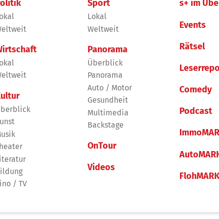
olitik
Sport
s+ im Übe
okal
Lokal
Events
eltweit
Weltweit
Rätsel
irtschaft
Panorama
okal
Überblick
Leserrepo
eltweit
Panorama
Auto / Motor
Comedy
ultur
Gesundheit
berblick
Podcast
Multimedia
unst
Backstage
ImmoMAR
usik
OnTour
heater
AutoMAR
iteratur
Videos
ildung
FlohMAR
ino / TV