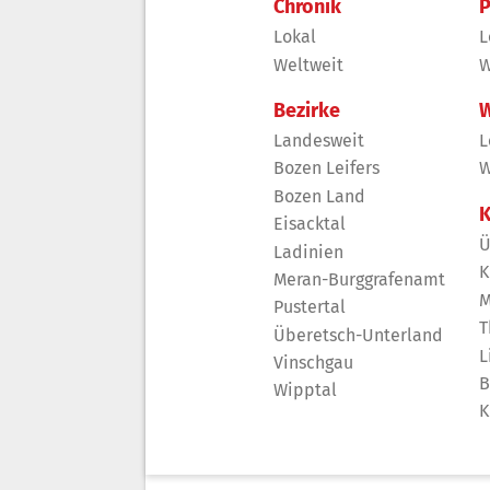
Chronik
P
Lokal
L
Weltweit
W
Bezirke
W
Landesweit
L
Bozen Leifers
W
Bozen Land
K
Eisacktal
Ü
Ladinien
K
Meran-Burggrafenamt
M
Pustertal
T
Überetsch-Unterland
L
Vinschgau
B
Wipptal
K