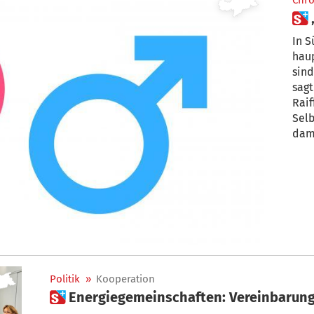
Chro
In S
haup
sin
sagt
Raif
Selb
dami
Politik
»
Kooperation
 Energiegemeinschaften: Vereinbarun