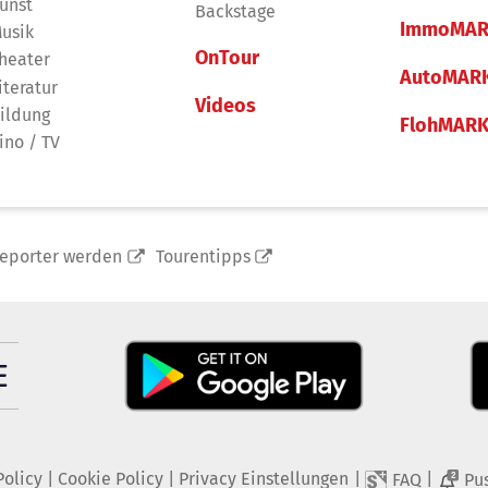
unst
Backstage
ImmoMAR
usik
OnTour
heater
AutoMAR
iteratur
Videos
ildung
FlohMAR
ino / TV
reporter werden
Tourentipps
Policy
|
Cookie Policy
|
Privacy Einstellungen
|
|
FAQ
Pu
2