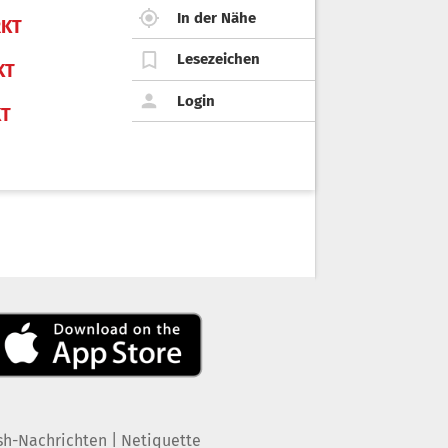
In der Nähe
KT
Lesezeichen
KT
Login
KT
|
sh-Nachrichten
Netiquette