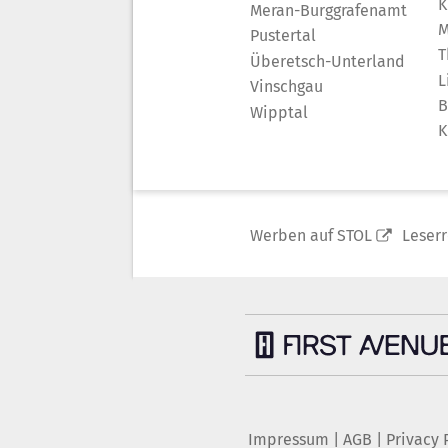
K
Meran-Burggrafenamt
M
Pustertal
T
Überetsch-Unterland
L
Vinschgau
B
Wipptal
K
Werben auf STOL
Leser
Impressum
|
AGB
|
Privacy 