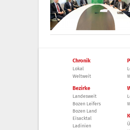
Chronik
P
Lokal
L
Weltweit
W
Bezirke
W
Landesweit
L
Bozen Leifers
W
Bozen Land
K
Eisacktal
Ü
Ladinien