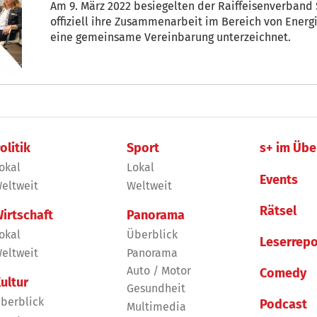
Am 9. März 2022 besiegelten der Raiffeisenverband 
offiziell ihre Zusammenarbeit im Bereich von Ener
eine gemeinsame Vereinbarung unterzeichnet.
olitik
Sport
s+ im Übe
okal
Lokal
Events
eltweit
Weltweit
Rätsel
irtschaft
Panorama
okal
Überblick
Leserrepo
eltweit
Panorama
Auto / Motor
Comedy
ultur
Gesundheit
berblick
Podcast
Multimedia