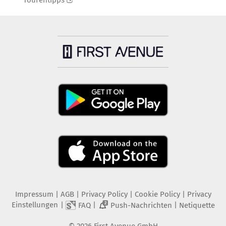
Tourentipps
Impressum
|
AGB
|
Privacy Policy
|
Cookie Policy
|
Privacy
Einstellungen
|
|
|
FAQ
Push-Nachrichten
Netiquette
2
©
2026
First Avenue GmbH