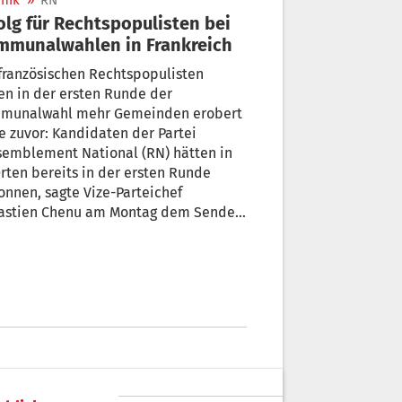
nik
»
RN
olg für Rechtspopulisten bei
mmunalwahlen in Frankreich
französischen Rechtspopulisten
n in der ersten Runde der
munalwahl mehr Gemeinden erobert
je zuvor: Kandidaten der Partei
semblement National (RN) hätten in
rten bereits in der ersten Runde
nnen, sagte Vize-Parteichef
astien Chenu am Montag dem Sender
. In 60 weiteren Kommunen lägen RN-
idaten an der Spitze, fügte er hinzu.