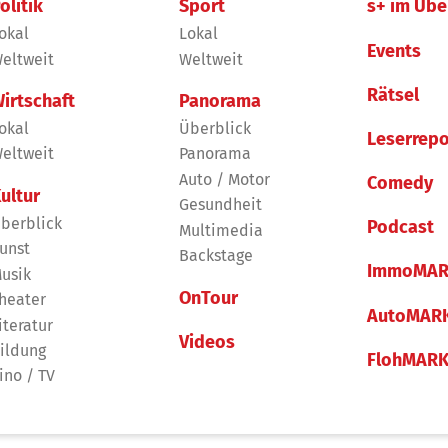
olitik
Sport
s+ im Übe
okal
Lokal
Events
eltweit
Weltweit
Rätsel
irtschaft
Panorama
okal
Überblick
Leserrepo
eltweit
Panorama
Auto / Motor
Comedy
ultur
Gesundheit
berblick
Podcast
Multimedia
unst
Backstage
ImmoMAR
usik
OnTour
heater
AutoMAR
iteratur
Videos
ildung
FlohMAR
ino / TV