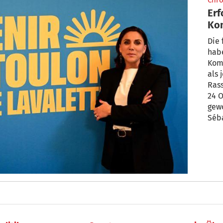
Chro
Erf
Ko
Die 
habe
Kom
als 
Ras
24 O
gewo
Séb
RTL
Kand