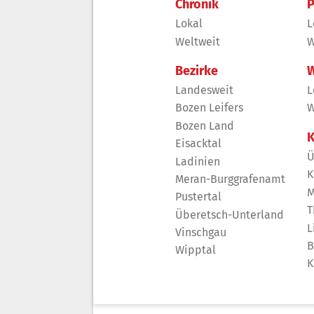
Chronik
P
Lokal
L
Weltweit
W
Bezirke
W
Landesweit
L
Bozen Leifers
W
Bozen Land
K
Eisacktal
Ü
Ladinien
K
Meran-Burggrafenamt
M
Pustertal
T
Überetsch-Unterland
L
Vinschgau
B
Wipptal
K