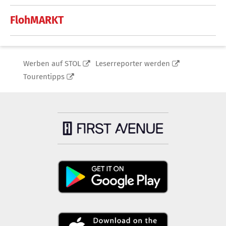
FlohMARKT
Werben auf STOL
Leserreporter werden
Tourentipps