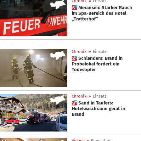
Chronik
»
Einsatz
 Meransen: Starker Rauch
im Spa-Bereich des Hotel
„Tratterhof“
Chronik
»
Einsatz
 Schlanders: Brand in
Probelokal fordert ein
Todesopfer
Chronik
»
Einsatz
 Sand in Taufers:
Hotelwaschraum gerät in
Brand
Videos
»
Brauchtum