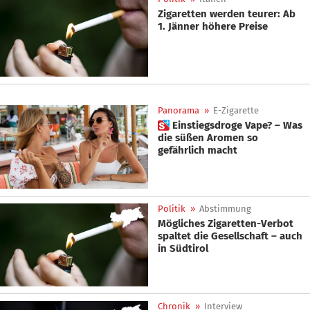
Zigaretten werden teurer: Ab
1. Jänner höhere Preise
Panorama
»
E-Zigarette
 Einstiegsdroge Vape? – Was
die süßen Aromen so
gefährlich macht
Politik
»
Abstimmung
Mögliches Zigaretten-Verbot
spaltet die Gesellschaft – auch
in Südtirol
Chronik
»
Interview