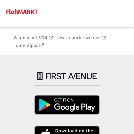
FlohMARKT
Werben auf STOL
Leserreporter werden
Tourentipps