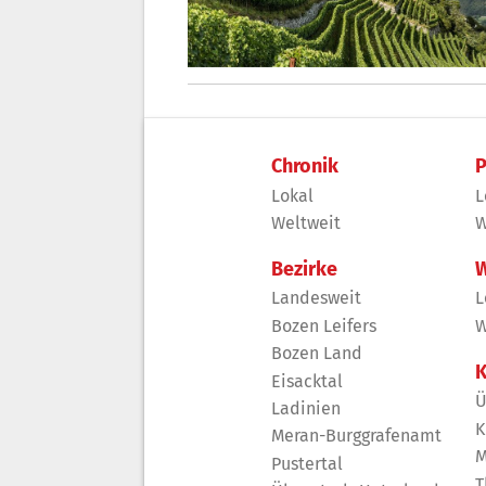
Chronik
P
Lokal
L
Weltweit
W
Bezirke
W
Landesweit
L
Bozen Leifers
W
Bozen Land
K
Eisacktal
Ü
Ladinien
K
Meran-Burggrafenamt
M
Pustertal
T