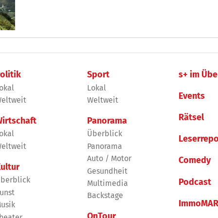
olitik
Sport
s+ im Übe
okal
Lokal
Events
eltweit
Weltweit
Rätsel
irtschaft
Panorama
okal
Überblick
Leserrepo
eltweit
Panorama
Auto / Motor
Comedy
ultur
Gesundheit
berblick
Podcast
Multimedia
unst
Backstage
ImmoMAR
usik
OnTour
heater