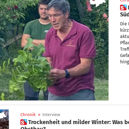
Chro
 Eine ernste Gefahr für
Süd
Die Kel
kürz
akt
Pfla
Tref
Gefa
hin
Chronik
»
Interview
 Trockenheit und milder Winter: Was bedeutet das für Wein- und
Obstbau?