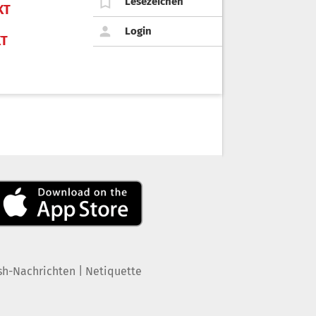
Lesezeichen
KT
Login
KT
|
sh-Nachrichten
Netiquette