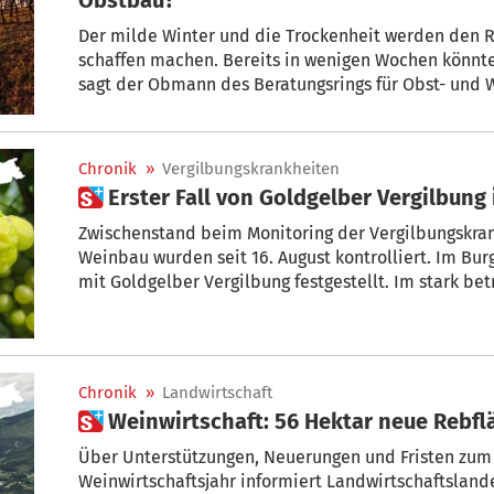
Der milde Winter und die Trockenheit werden den
schaffen machen. Bereits in wenigen Wochen könnte
sagt der Obmann des Beratungsrings für Obst- und 
Chronik
»
Vergilbungskrankheiten
 Erster Fall von Goldgelber Vergilbun
Zwischenstand beim Monitoring der Vergilbungskra
Weinbau wurden seit 16. August kontrolliert. Im Bur
mit Goldgelber Vergilbung festgestellt. Im stark be
Anlagen, in denen beinahe jede fünfte Rebe Sympt
zeigt.
Chronik
»
Landwirtschaft
 Weinwirtschaft: 56 Hektar neue Rebf
Über Unterstützungen, Neuerungen und Fristen z
Weinwirtschaftsjahr informiert Landwirtschaftslande