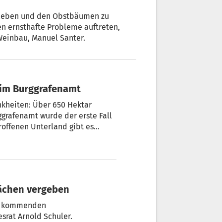
 Reben und den Obstbäumen zu
n ernsthafte Probleme auftreten,
Weinbau, Manuel Santer.
g im Burggrafenamt
nkheiten: Über 650 Hektar
ggrafenamt wurde der erste Fall
troffenen Unterland gibt es
ome der Vergilbungskrankheiten
lächen vergeben
um kommenden
srat Arnold Schuler.