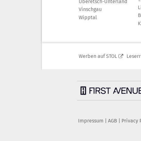
Überetsch-Unterland
L
Vinschgau
B
Wipptal
K
Werben auf STOL
Leser
Impressum
|
AGB
|
Privacy 