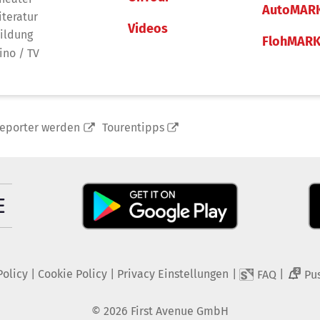
AutoMAR
iteratur
Videos
ildung
FlohMAR
ino / TV
reporter werden
Tourentipps
Policy
|
Cookie Policy
|
Privacy Einstellungen
|
|
FAQ
Pu
2
©
2026
First Avenue GmbH