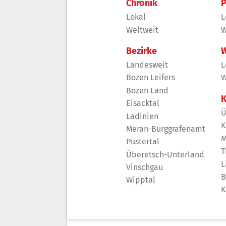
Chronik
P
Lokal
L
Weltweit
W
Bezirke
W
Landesweit
L
Bozen Leifers
W
Bozen Land
K
Eisacktal
Ü
Ladinien
K
Meran-Burggrafenamt
M
Pustertal
T
Überetsch-Unterland
L
Vinschgau
B
Wipptal
K