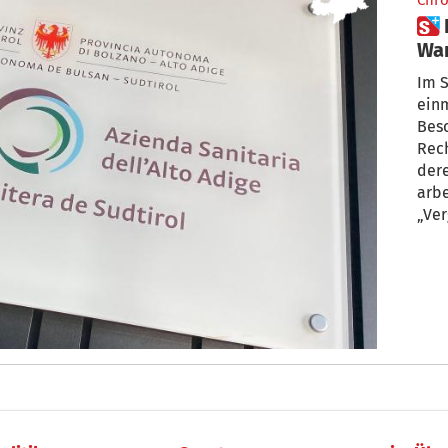
Chro
 Reorganisation oder „Rache“?
War
weg
Im S
einm
Besc
Rech
dere
arbe
„Ver