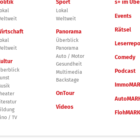
olitik
Sport
s+ im Übe
okal
Lokal
Events
eltweit
Weltweit
Rätsel
irtschaft
Panorama
okal
Überblick
Leserrepo
eltweit
Panorama
Auto / Motor
Comedy
ultur
Gesundheit
berblick
Podcast
Multimedia
unst
Backstage
ImmoMAR
usik
OnTour
heater
AutoMAR
iteratur
Videos
ildung
FlohMAR
ino / TV