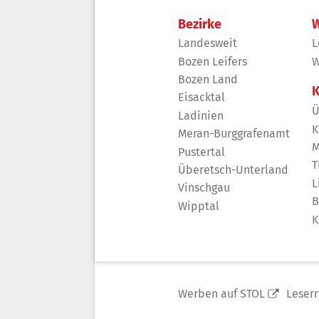
Bezirke
W
Landesweit
L
Bozen Leifers
W
Bozen Land
K
Eisacktal
Ü
Ladinien
K
Meran-Burggrafenamt
M
Pustertal
T
Überetsch-Unterland
L
Vinschgau
B
Wipptal
K
Werben auf STOL
Leser