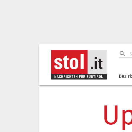
Bezir
Up