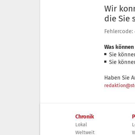
Wir konn
die Sie
Fehlercode:
Was können 
Sie könne
Sie könne
Haben Sie A
redaktion@sto
Chronik
P
Lokal
L
Weltweit
W