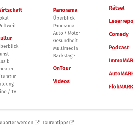
Rätsel
irtschaft
Panorama
okal
Überblick
Leserrepo
eltweit
Panorama
Auto / Motor
Comedy
ultur
Gesundheit
berblick
Podcast
Multimedia
unst
Backstage
ImmoMAR
usik
OnTour
heater
AutoMAR
iteratur
Videos
ildung
FlohMAR
ino / TV
reporter werden
Tourentipps