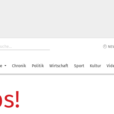
🕙 NE
ke
Chronik
Politik
Wirtschaft
Sport
Kultur
Vid
s!