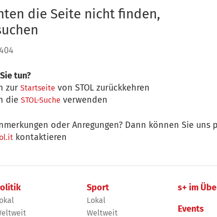
ten die Seite nicht finden,
 suchen
 404
Sie tun?
n zur
von STOL zurückkehren
Startseite
n die
verwenden
STOL-Suche
nmerkungen oder Anregungen? Dann können Sie uns p
kontaktieren
l.it
olitik
Sport
s+ im Übe
okal
Lokal
Events
eltweit
Weltweit